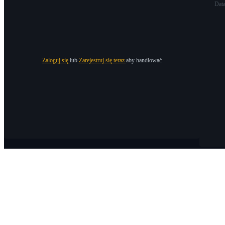
Dat
Zaloguj się
lub
Zarejestruj się teraz
aby handlować
O Bitrue
O nas
Ogłoszenia
Bitrue Blog
Warunki