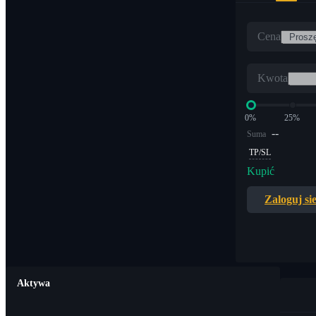
Cena
Kwota
0%
25%
--
Suma
TP/SL
Kupić
Zaloguj si
Aktywa