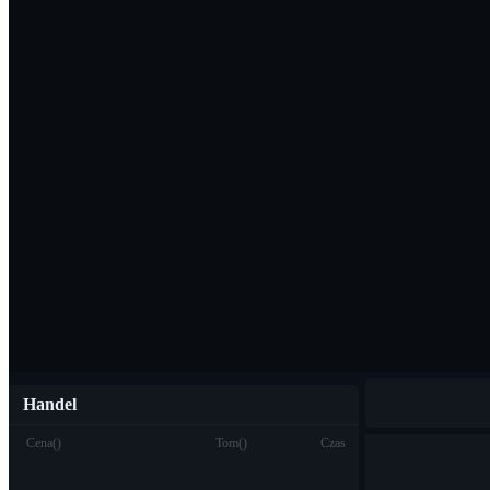
Pobierz aplikac
Polski
Handel
Cena
(
)
Tom
(
)
Czas