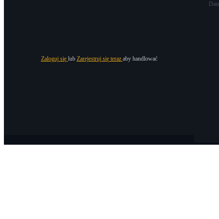
Dat
Zaloguj się
lub
Zarejestruj się teraz
aby handlować
O Bitrue
O nas
Ogłoszenia
Bitrue Blog
Warunki