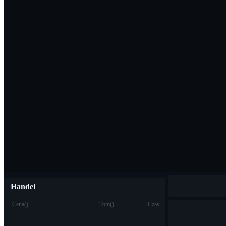
Pobierz aplikac
Polski
Handel
Cena
(
)
Tom
(
)
Czas