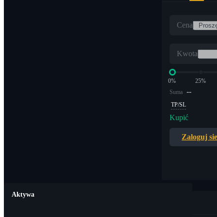
Cena
Kwota
0%
25%
--
Suma
TP/SL
Kupić
Zaloguj si
Aktywa