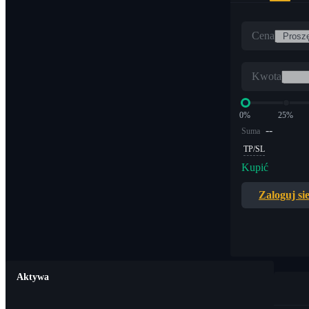
Cena
Kwota
0%
25%
--
Suma
TP/SL
Kupić
Zaloguj si
Aktywa