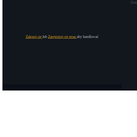
Dat
Zaloguj się
lub
Zarejestruj się teraz
aby handlować
O Bitrue
O nas
Ogłoszenia
Bitrue Blog
Warunki