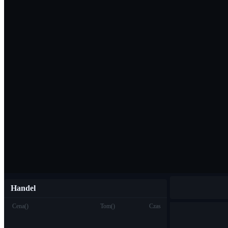
Pobierz aplikac
Polski
Handel
Cena
(
)
Tom
(
)
Czas