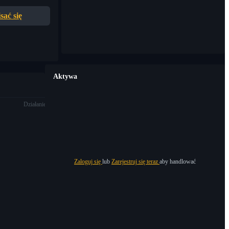
sać się
Aktywa
Działanie
Zaloguj się
lub
Zarejestruj się teraz
aby handlować