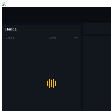
Kupić sprzedać
Handel
Cena
(
)
Tom
(
)
Czas
Handel
Miejsce