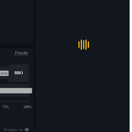
Pożyczki
BBO
75%
100%
--
Dostępny: