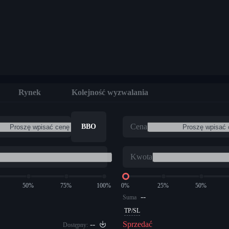
Rynek
Kolejność wyzwalania
Cena
BBO
Kwota
50%
75%
100%
0%
25%
50%
--
Suma
TP/SL
--
Sprzedać
Dostępny: