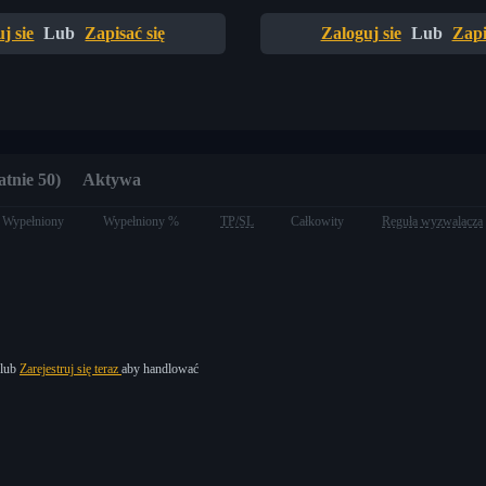
j sie
Lub
Zapisać się
Zaloguj sie
Lub
Zapi
atnie 50)
Aktywa
Wypełniony
Wypełniony %
TP/SL
Całkowity
Reguła wyzwalacza
lub
Zarejestruj się teraz
aby handlować