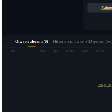
Szybki dostęp do Web3 przez Alpha Trading
Zalogu
Otwarte zlecenia
(
0
)
Historia zamówień z 24 godzin (ost
Kontrakty terminowe
Data
Para
Typ
Strona
Cena
Kwota
Zaloguj się
Kontrakty terminowe na USDT
Kontrakty futures wykorzystujące USDT jako zabezpieczenie