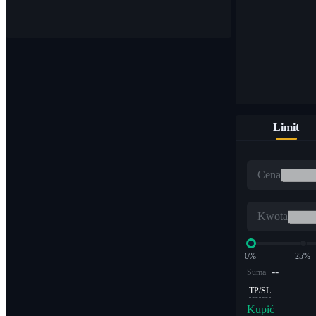
Kupuj i sprzedawaj waluty cyfrowe na ponad 1000 parach
Limit
ETF
Cena
Handel kryptowalutami z dźwignią wielokrotną
Kwota
0%
25%
--
Suma
TP/SL
Kupić
Alfa