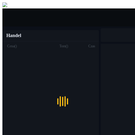
Kupić sprzedać
Handel
Cena
(
)
Tom
(
)
Czas
Handel
Miejsce