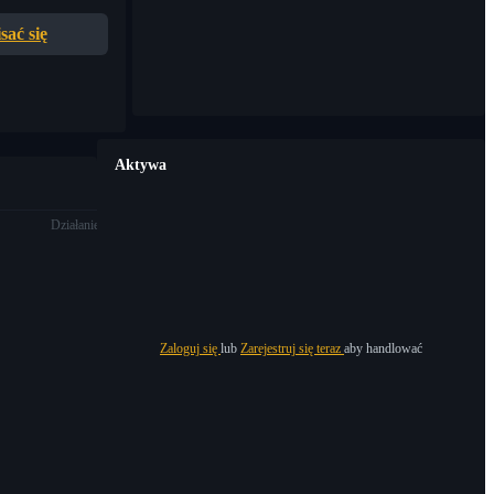
sać się
Aktywa
Działanie
Zaloguj się
lub
Zarejestruj się teraz
aby handlować