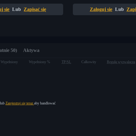
j sie
Lub
Zapisać się
Zaloguj sie
Lub
Zapi
atnie 50)
Aktywa
Wypełniony
Wypełniony %
TP/SL
Całkowity
Reguła wyzwalacza
lub
Zarejestruj się teraz
aby handlować