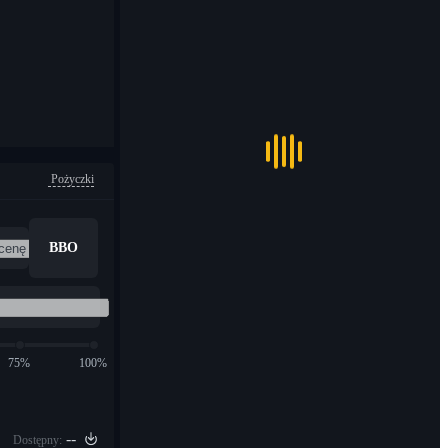
Pożyczki
BBO
75%
100%
--
Dostępny: