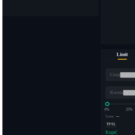
Kupuj i sprzedawaj waluty cyfrowe na ponad 1000 parach
Limit
ETF
Cena
Handel kryptowalutami z dźwignią wielokrotną
Kwota
0%
25%
--
Suma
TP/SL
Kupić
Alfa