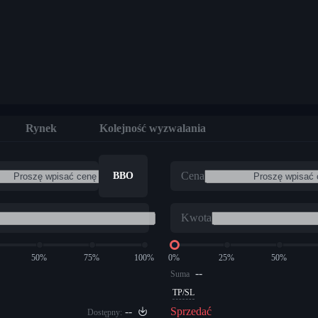
Rynek
Kolejność wyzwalania
Cena
BBO
Kwota
50%
75%
100%
0%
25%
50%
--
Suma
TP/SL
--
Sprzedać
Dostępny: