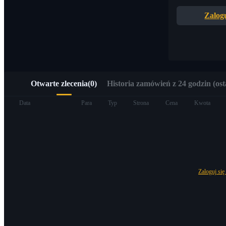
Szybki dostęp do Web3 przez Alpha Trading
Zalogu
Otwarte zlecenia
(
0
)
Historia zamówień z 24 godzin (ost
Kontrakty terminowe
Data
Para
Typ
Strona
Cena
Kwota
Zaloguj się
Kontrakty terminowe na USDT
Kontrakty futures wykorzystujące USDT jako zabezpieczenie