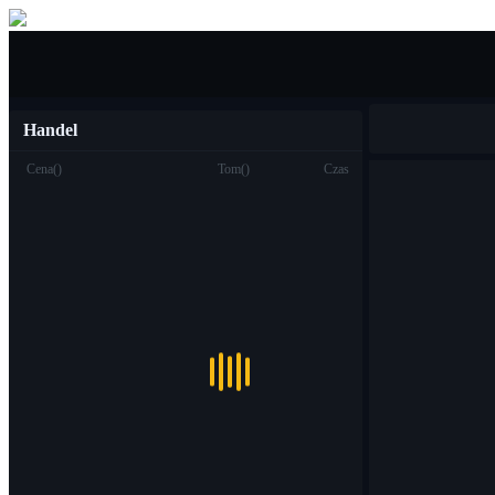
Kupić sprzedać
Handel
Cena
(
)
Tom
(
)
Czas
Handel
Miejsce