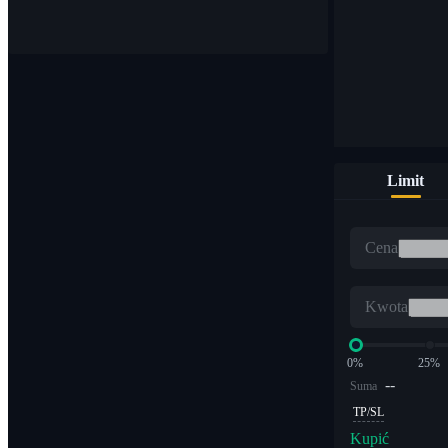
Kupuj i sprzedawaj waluty cyfrowe na ponad 1000 parach
Limit
ETF
Cena
Handel kryptowalutami z dźwignią wielokrotną
Kwota
0%
25%
--
Suma
TP/SL
Kupić
Alfa