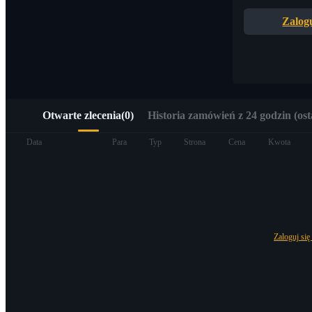
Szybki dostęp do Web3 przez Alpha Trading
Zalogu
Otwarte zlecenia
(
0
)
Historia zamówień z 24 godzin (ost
Kontrakty terminowe
Data
Para
Typ
Strona
Cena
Kwota
Zaloguj się
Kontrakty terminowe na USDT
Kontrakty futures wykorzystujące USDT jako zabezpieczenie