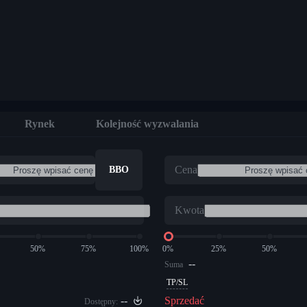
Rynek
Kolejność wyzwalania
Cena
BBO
Kwota
50%
75%
100%
0%
25%
50%
--
Suma
TP/SL
--
Sprzedać
Dostępny: