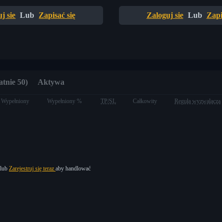
j sie
Lub
Zapisać się
Zaloguj sie
Lub
Zapi
atnie 50)
Aktywa
Wypełniony
Wypełniony %
TP/SL
Całkowity
Reguła wyzwalacza
lub
Zarejestruj się teraz
aby handlować