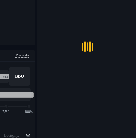
Pożyczki
BBO
75%
100%
--
Dostępny: