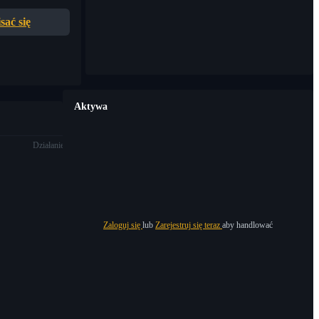
sać się
Aktywa
Działanie
Zaloguj się
lub
Zarejestruj się teraz
aby handlować