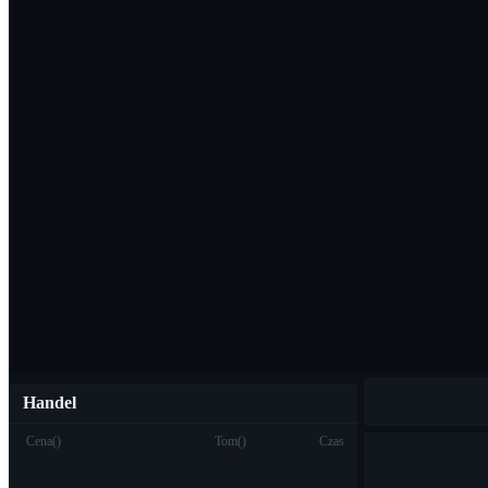
Pobierz aplikac
Polski
Handel
Cena
(
)
Tom
(
)
Czas