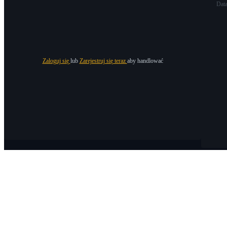
Dat
Zaloguj się
lub
Zarejestruj się teraz
aby handlować
O Bitrue
O nas
Ogłoszenia
Bitrue Blog
Warunki