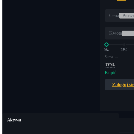
Cena
Kwota
0%
25%
--
Suma
TP/SL
Kupić
Zaloguj si
Aktywa