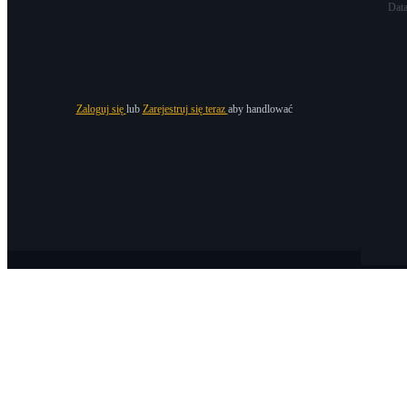
Dat
Zaloguj się
lub
Zarejestruj się teraz
aby handlować
O Bitrue
O nas
Ogłoszenia
Bitrue Blog
Warunki