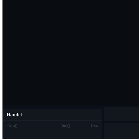
Pobierz aplikac
Polski
Handel
Cena
(
)
Tom
(
)
Czas