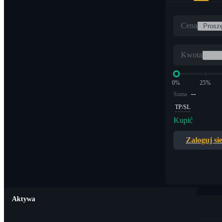
Cena
Kwota
0%
25%
--
Suma
TP/SL
Kupić
Zaloguj si
Aktywa