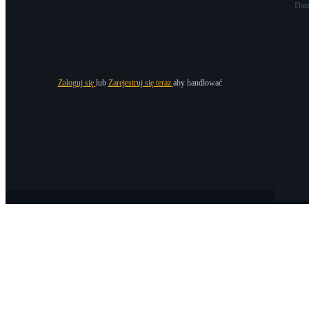
Dat
Zaloguj się
lub
Zarejestruj się teraz
aby handlować
O Bitrue
O nas
Ogłoszenia
Bitrue Blog
Warunki