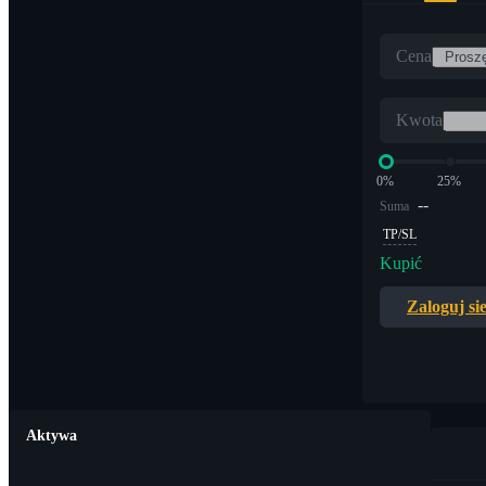
Cena
Kwota
0%
25%
--
Suma
TP/SL
Kupić
Zaloguj si
Aktywa