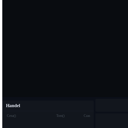
Pobierz aplikac
Polski
Handel
Cena
(
)
Tom
(
)
Czas