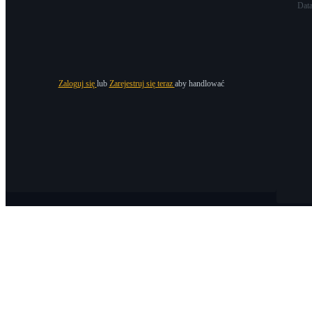
Dat
Zaloguj się
lub
Zarejestruj się teraz
aby handlować
O Bitrue
O nas
Ogłoszenia
Bitrue Blog
Warunki