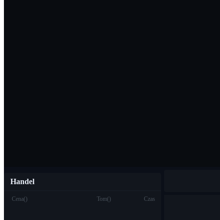
Pobierz aplikac
Polski
Handel
Cena
(
)
Tom
(
)
Czas