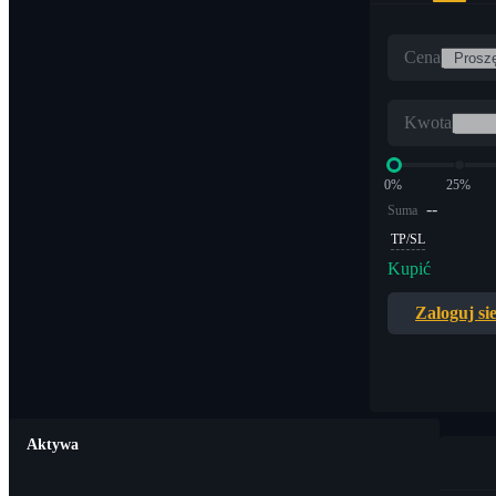
Cena
Kwota
0%
25%
--
Suma
TP/SL
Kupić
Zaloguj si
Aktywa