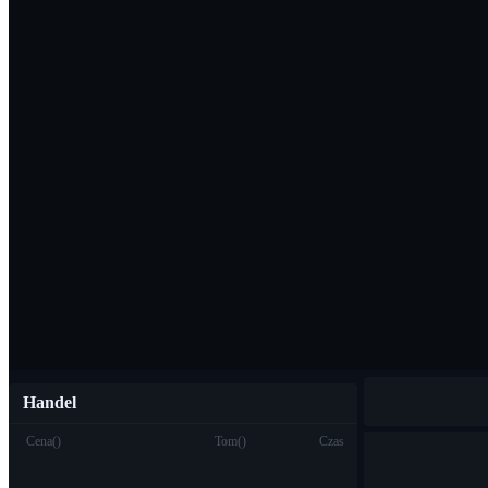
Pobierz aplikac
Polski
Handel
Cena
(
)
Tom
(
)
Czas