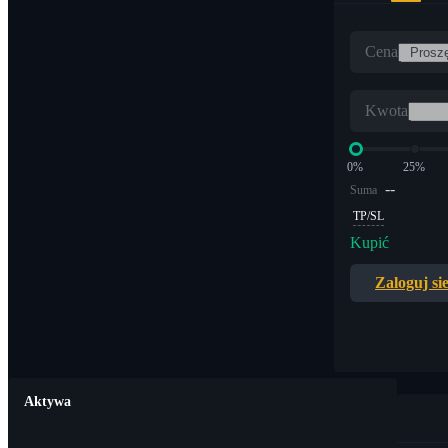
Cena
Kwota
0%
25%
--
Suma
TP/SL
Kupić
Zaloguj si
Aktywa