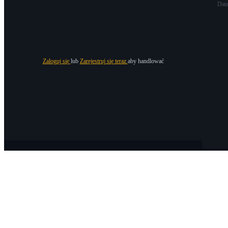
Dat
Zaloguj się
lub
Zarejestruj się teraz
aby handlować
O Bitrue
O nas
Ogłoszenia
Bitrue Blog
Warunki