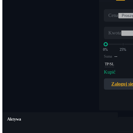
Cena
Kwota
0%
25%
--
Suma
TP/SL
Kupić
Zaloguj si
Aktywa