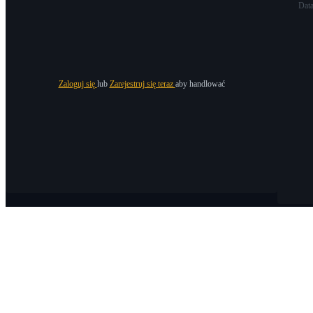
Dat
Zaloguj się
lub
Zarejestruj się teraz
aby handlować
O Bitrue
O nas
Ogłoszenia
Bitrue Blog
Warunki