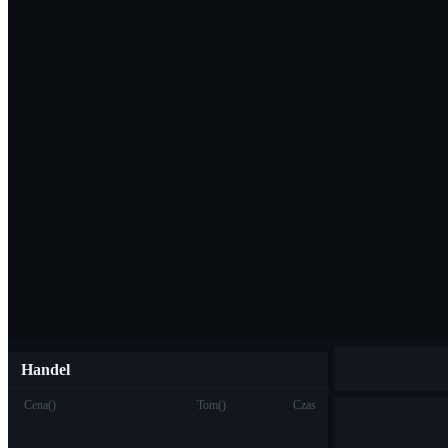
Pobierz aplikac
Polski
Handel
Cena
(
)
Tom
(
)
Czas