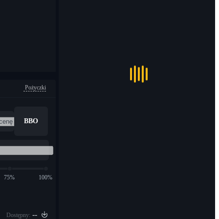
Pożyczki
BBO
75%
100%
--
Dostępny: