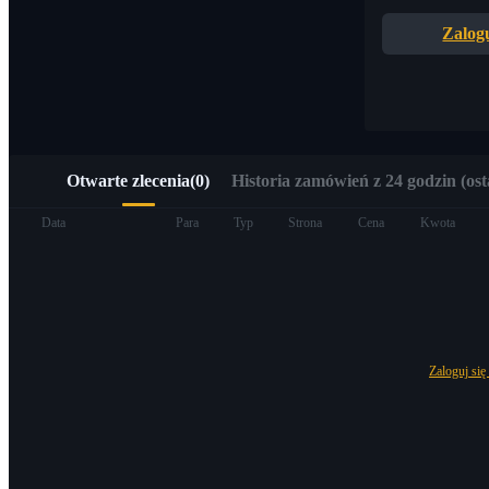
Szybki dostęp do Web3 przez Alpha Trading
Zalogu
Otwarte zlecenia
(
0
)
Historia zamówień z 24 godzin (ost
Kontrakty terminowe
Data
Para
Typ
Strona
Cena
Kwota
Zaloguj się
Kontrakty terminowe na USDT
Kontrakty futures wykorzystujące USDT jako zabezpieczenie