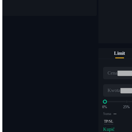
Kupuj i sprzedawaj waluty cyfrowe na ponad 1000 parach
Limit
ETF
Cena
Handel kryptowalutami z dźwignią wielokrotną
Kwota
0%
25%
--
Suma
TP/SL
Kupić
Alfa