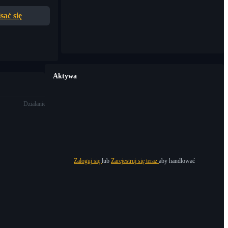
sać się
Aktywa
Działanie
Zaloguj się
lub
Zarejestruj się teraz
aby handlować