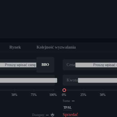
Rynek
Kolejność wyzwalania
Cena
BBO
Kwota
50%
75%
100%
0%
25%
50%
--
Suma
TP/SL
--
Sprzedać
Dostępny: