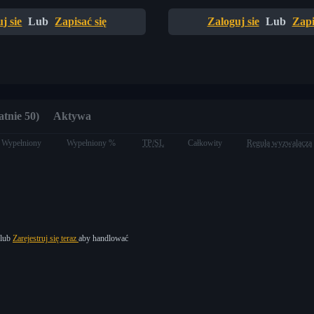
j sie
Lub
Zapisać się
Zaloguj sie
Lub
Zapi
atnie 50)
Aktywa
Wypełniony
Wypełniony %
TP/SL
Całkowity
Reguła wyzwalacza
lub
Zarejestruj się teraz
aby handlować