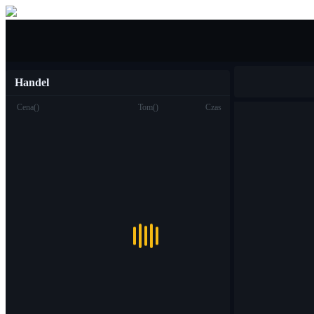
Kupić sprzedać
Handel
Cena
(
)
Tom
(
)
Czas
Handel
Miejsce