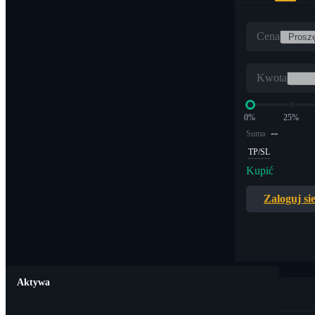
Cena
Kwota
0%
25%
--
Suma
TP/SL
Kupić
Zaloguj si
Aktywa