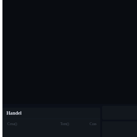
Pobierz aplikac
Polski
Handel
Cena
(
)
Tom
(
)
Czas