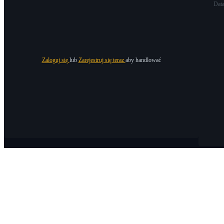
Dat
Zaloguj się
lub
Zarejestruj się teraz
aby handlować
O Bitrue
O nas
Ogłoszenia
Bitrue Blog
Warunki