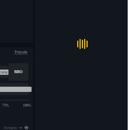
Pożyczki
BBO
75%
100%
--
Dostępny: