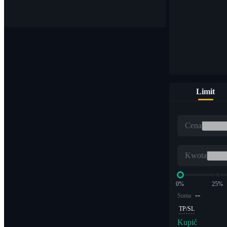
Kupuj i sprzedawaj waluty cyfrowe na ponad 1000 parach
Limit
ETF
Cena
Handel kryptowalutami z dźwignią wielokrotną
Kwota
0%
25%
--
Suma
TP/SL
Kupić
Alfa