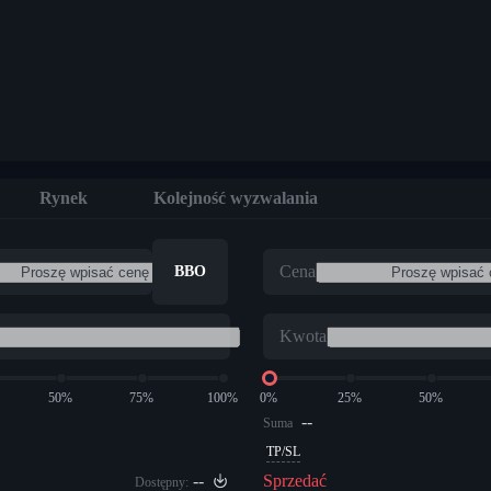
Rynek
Kolejność wyzwalania
Cena
BBO
Kwota
50%
75%
100%
0%
25%
50%
--
Suma
TP/SL
--
Sprzedać
Dostępny: