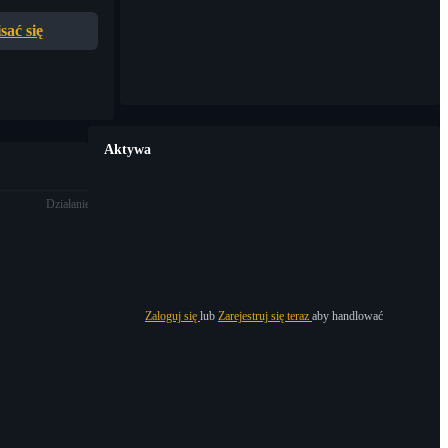
sać się
Aktywa
Działanie
Zaloguj się
lub
Zarejestruj się teraz
aby handlować