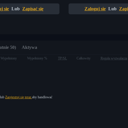
j sie
Lub
Zapisać się
Zaloguj sie
Lub
Zapi
atnie 50)
Aktywa
Wypełniony
Wypełniony %
TP/SL
Całkowity
Reguła wyzwalacza
lub
Zarejestruj się teraz
aby handlować