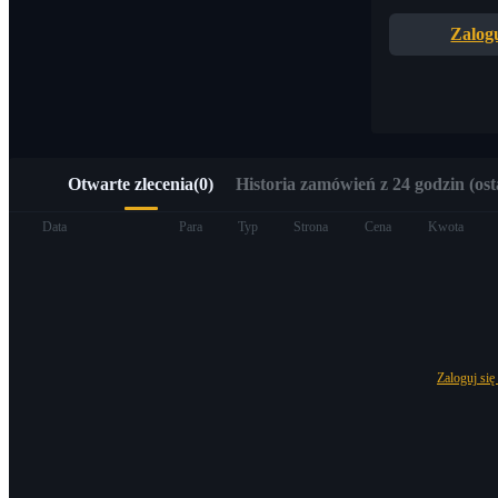
Szybki dostęp do Web3 przez Alpha Trading
Zalogu
Otwarte zlecenia
(
0
)
Historia zamówień z 24 godzin (ost
Kontrakty terminowe
Data
Para
Typ
Strona
Cena
Kwota
Zaloguj się
Kontrakty terminowe na USDT
Kontrakty futures wykorzystujące USDT jako zabezpieczenie