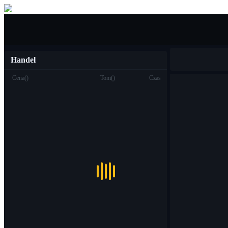
Kupić sprzedać
Handel
Cena
(
)
Tom
(
)
Czas
Handel
Miejsce