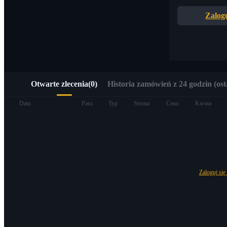
Szybki dostęp do Web3 przez Alpha Trading
Zalogu
Otwarte zlecenia
(
0
)
Historia zamówień z 24 godzin (ost
Kontrakty terminowe
Data
Para
Typ
Strona
Cena
Kwota
Zaloguj się
Kontrakty terminowe na USDT
Kontrakty futures wykorzystujące USDT jako zabezpieczenie