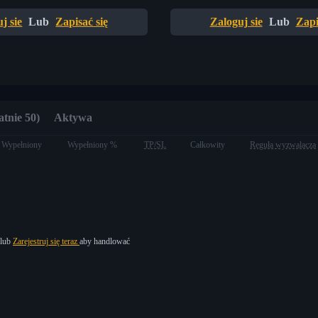
j sie
Lub
Zapisać się
Zaloguj sie
Lub
Zapi
atnie 50)
Aktywa
Wypełniony
Wypełniony %
TP/SL
Całkowity
Reguła wyzwalacza
lub
Zarejestruj się teraz
aby handlować