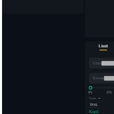
Kupuj i sprzedawaj waluty cyfrowe na ponad 1000 parach
Limit
ETF
Cena
Handel kryptowalutami z dźwignią wielokrotną
Kwota
0%
25%
--
Suma
TP/SL
Kupić
Alfa