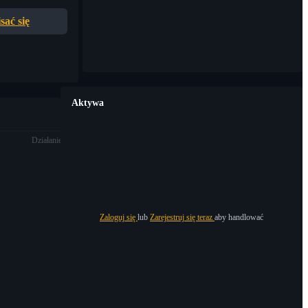
sać się
Aktywa
Działanie
Zaloguj się
lub
Zarejestruj się teraz
aby handlować