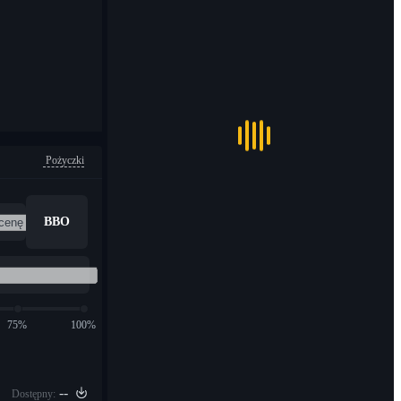
Pożyczki
BBO
75%
100%
--
Dostępny: