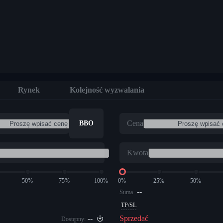
Rynek
Kolejność wyzwalania
Cena
BBO
Kwota
50%
75%
100%
0%
25%
50%
--
Suma
TP/SL
--
Sprzedać
Dostępny: