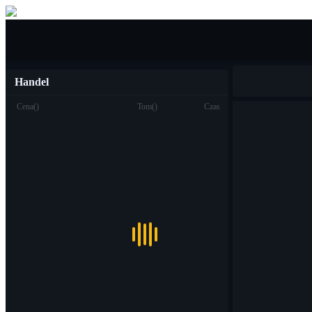
Kupić sprzedać
Handel
Cena
(
)
Tom
(
)
Czas
Handel
Miejsce