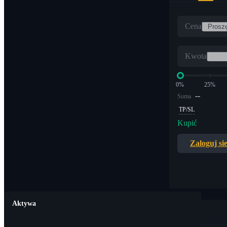
Cena
Kwota
0%
25%
--
Suma
TP/SL
Kupić
Zaloguj si
Aktywa