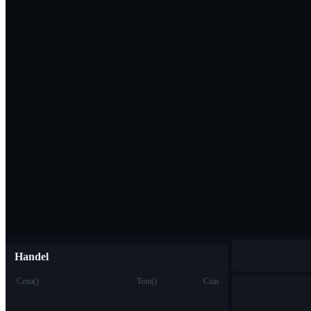
Pobierz aplikac
Polski
Handel
Cena
(
)
Tom
(
)
Czas