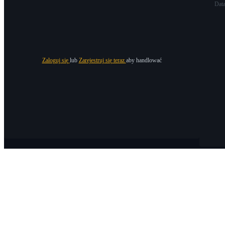
Dat
Zaloguj się
lub
Zarejestruj się teraz
aby handlować
O Bitrue
O nas
Ogłoszenia
Bitrue Blog
Warunki