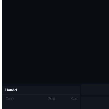
Pobierz aplikac
Polski
Handel
Cena
(
)
Tom
(
)
Czas