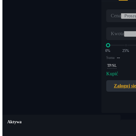
Cena
Kwota
0%
25%
--
Suma
TP/SL
Kupić
Zaloguj si
Aktywa