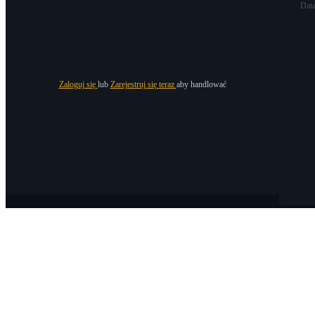
Dat
Zaloguj się
lub
Zarejestruj się teraz
aby handlować
O Bitrue
O nas
Ogłoszenia
Bitrue Blog
Warunki