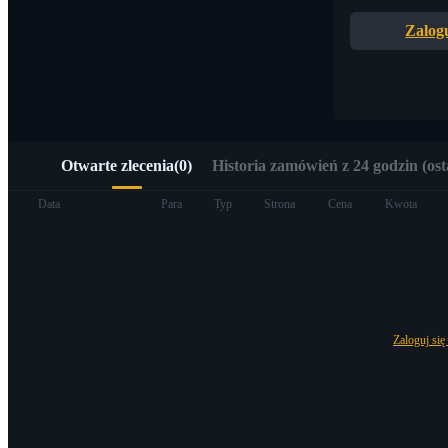
Szybki dostęp do Web3 przez Alpha Trading
Zalogu
Otwarte zlecenia
(
0
)
Historia zamówień z 24 godzin (ost
Kontrakty terminowe
Data
Para
Typ
Strona
Cena
Kwota
Zaloguj się
Kontrakty terminowe na USDT
Kontrakty futures wykorzystujące USDT jako zabezpieczenie