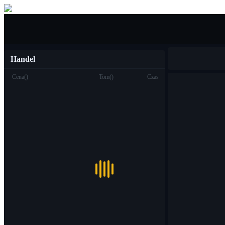
Kupić sprzedać
Handel
Cena
(
)
Tom
(
)
Czas
Handel
Miejsce