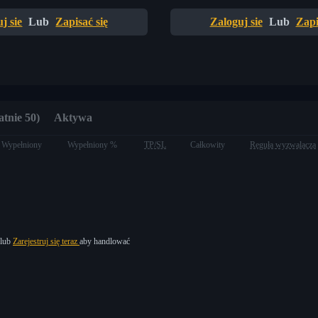
j sie
Lub
Zapisać się
Zaloguj sie
Lub
Zapi
atnie 50)
Aktywa
Wypełniony
Wypełniony %
TP/SL
Całkowity
Reguła wyzwalacza
lub
Zarejestruj się teraz
aby handlować