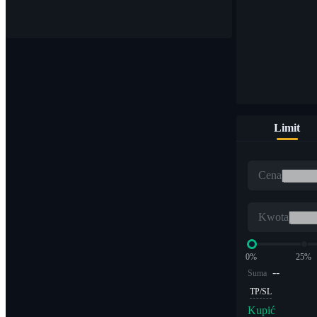
Kupuj i sprzedawaj waluty cyfrowe na ponad 1000 parach
Limit
ETF
Cena
Handel kryptowalutami z dźwignią wielokrotną
Kwota
0%
25%
--
Suma
TP/SL
Kupić
Alfa