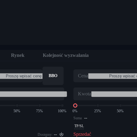
Rynek
Kolejność wyzwalania
Cena
BBO
Kwota
50%
75%
100%
0%
25%
50%
--
Suma
TP/SL
--
Sprzedać
Dostępny: