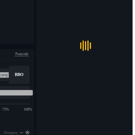
Pożyczki
BBO
75%
100%
--
Dostępny: