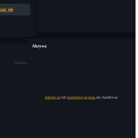
sać się
Aktywa
Działanie
Zaloguj się
lub
Zarejestruj się teraz
aby handlować