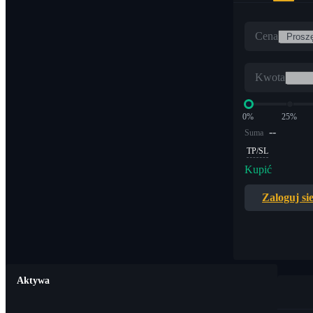
Cena
Kwota
0%
25%
--
Suma
TP/SL
Kupić
Zaloguj si
Aktywa