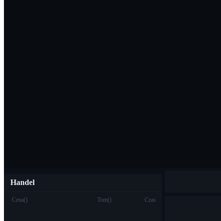
Pobierz aplikac
Polski
Handel
Cena
(
)
Tom
(
)
Czas