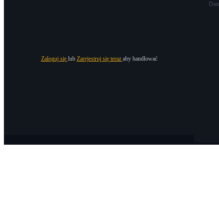
Dat
Zaloguj się
lub
Zarejestruj się teraz
aby handlować
O Bitrue
O nas
Ogłoszenia
Bitrue Blog
Warunki