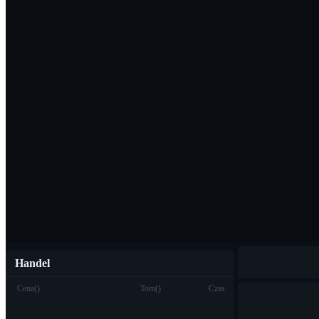
Pobierz aplikac
Polski
Handel
Cena
(
)
Tom
(
)
Czas