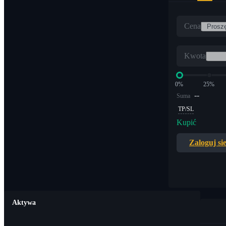
Cena
Kwota
0%
25%
--
Suma
TP/SL
Kupić
Zaloguj si
Aktywa