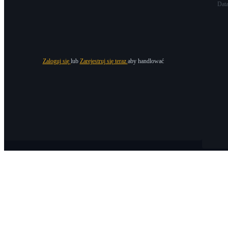
Dat
Zaloguj się
lub
Zarejestruj się teraz
aby handlować
O Bitrue
O nas
Ogłoszenia
Bitrue Blog
Warunki