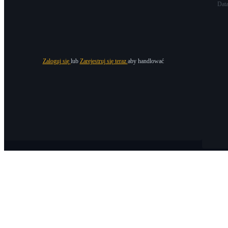
Dat
Zaloguj się
lub
Zarejestruj się teraz
aby handlować
O Bitrue
O nas
Ogłoszenia
Bitrue Blog
Warunki