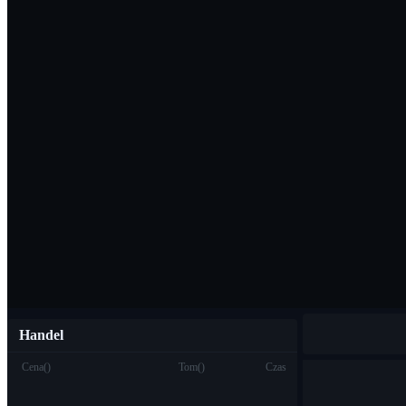
Pobierz aplikac
Polski
Handel
Cena
(
)
Tom
(
)
Czas