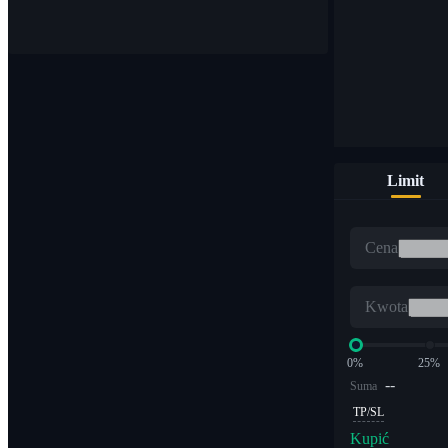
Kupuj i sprzedawaj waluty cyfrowe na ponad 1000 parach
Limit
ETF
Cena
Handel kryptowalutami z dźwignią wielokrotną
Kwota
0%
25%
--
Suma
TP/SL
Kupić
Alfa