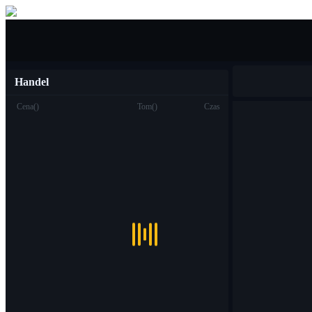
Kupić sprzedać
Handel
Cena
(
)
Tom
(
)
Czas
Handel
Miejsce