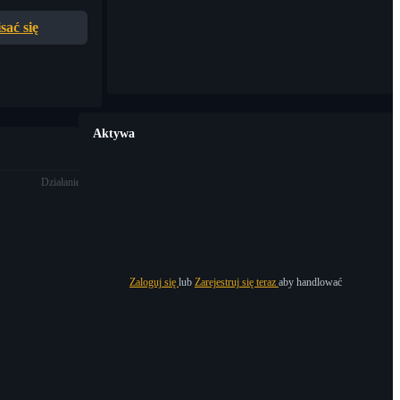
sać się
Aktywa
Działanie
Zaloguj się
lub
Zarejestruj się teraz
aby handlować