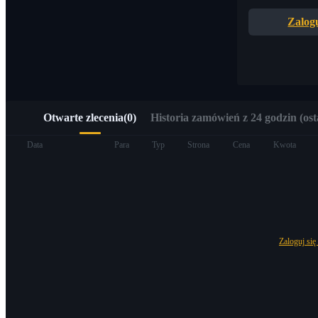
Szybki dostęp do Web3 przez Alpha Trading
Zalogu
Otwarte zlecenia
(
0
)
Historia zamówień z 24 godzin (ost
Kontrakty terminowe
Data
Para
Typ
Strona
Cena
Kwota
Zaloguj się
Kontrakty terminowe na USDT
Kontrakty futures wykorzystujące USDT jako zabezpieczenie