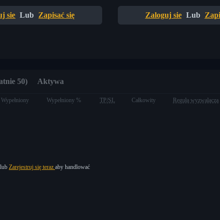
j sie
Lub
Zapisać się
Zaloguj sie
Lub
Zapi
atnie 50)
Aktywa
Wypełniony
Wypełniony %
TP/SL
Całkowity
Reguła wyzwalacza
lub
Zarejestruj się teraz
aby handlować