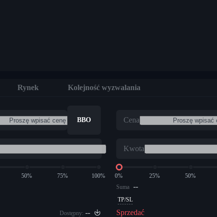
Rynek
Kolejność wyzwalania
Cena
BBO
Kwota
50%
75%
100%
0%
25%
50%
--
Suma
TP/SL
--
Sprzedać
Dostępny: