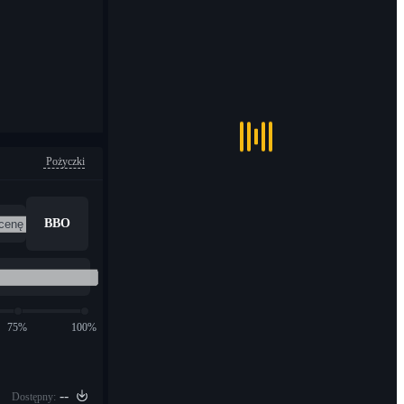
Pożyczki
BBO
75%
100%
--
Dostępny: