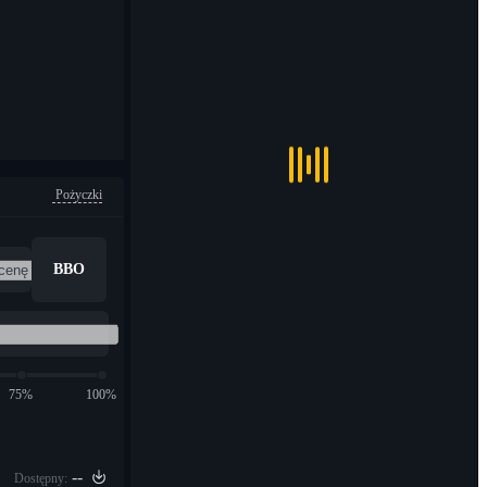
Pożyczki
BBO
75%
100%
--
Dostępny: