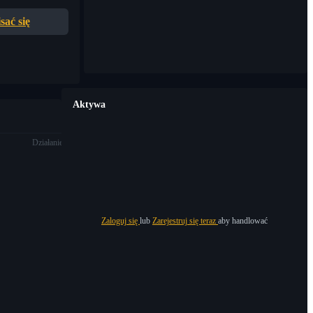
sać się
Aktywa
Działanie
Zaloguj się
lub
Zarejestruj się teraz
aby handlować