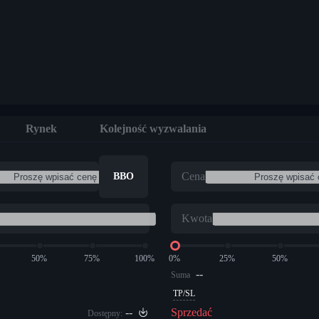
Rynek
Kolejność wyzwalania
Cena
BBO
Kwota
50%
75%
100%
0%
25%
50%
--
Suma
TP/SL
--
Sprzedać
Dostępny: