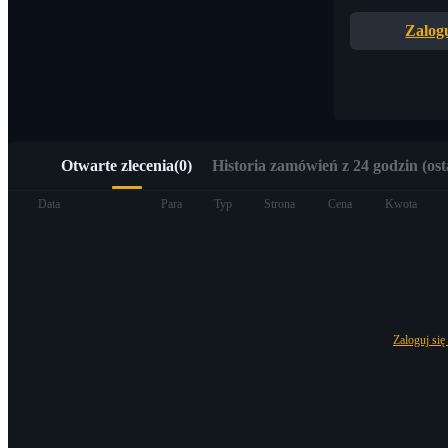
Szybki dostęp do Web3 przez Alpha Trading
Zalogu
Otwarte zlecenia
(
0
)
Historia zamówień z 24 godzin (ost
Kontrakty terminowe
Data
Para
Typ
Strona
Cena
Kwota
Zaloguj się
Kontrakty terminowe na USDT
Kontrakty futures wykorzystujące USDT jako zabezpieczenie