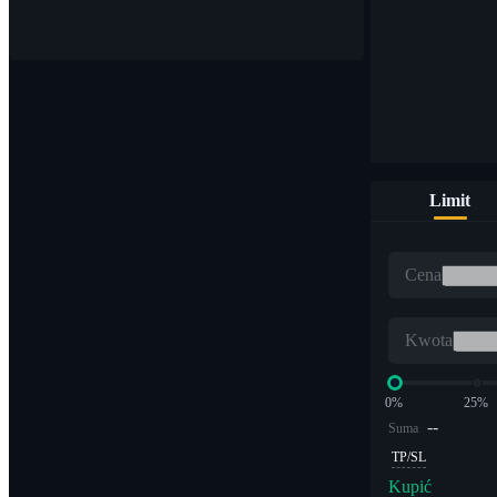
Kupuj i sprzedawaj waluty cyfrowe na ponad 1000 parach
Limit
ETF
Cena
Handel kryptowalutami z dźwignią wielokrotną
Kwota
0%
25%
--
Suma
TP/SL
Kupić
Alfa