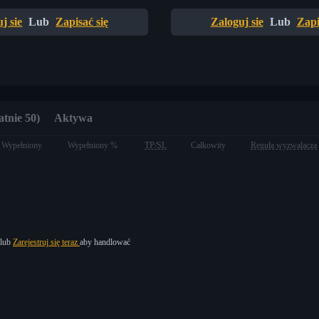
j sie
Lub
Zapisać się
Zaloguj sie
Lub
Zapi
atnie 50)
Aktywa
Wypełniony
Wypełniony %
TP/SL
Całkowity
Reguła wyzwalacza
lub
Zarejestruj się teraz
aby handlować