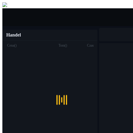
Kupić sprzedać
Handel
Cena
(
)
Tom
(
)
Czas
Handel
Miejsce