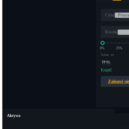
Cena
Kwota
0%
25%
--
Suma
TP/SL
Kupić
Zaloguj si
Aktywa