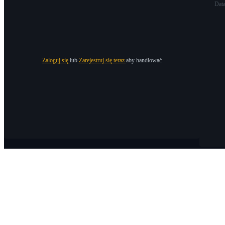
Dat
Zaloguj się
lub
Zarejestruj się teraz
aby handlować
O Bitrue
O nas
Ogłoszenia
Bitrue Blog
Warunki