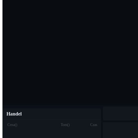
Pobierz aplikac
Polski
Handel
Cena
(
)
Tom
(
)
Czas