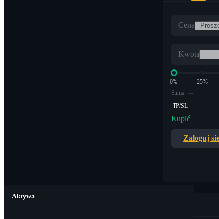
Cena
Kwota
0%
25%
--
Suma
TP/SL
Kupić
Zaloguj si
Aktywa