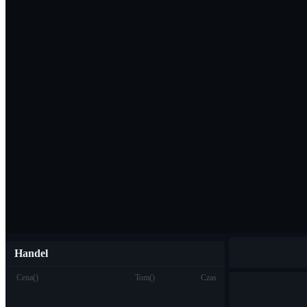
Pobierz aplikac
Polski
Handel
Cena
(
)
Tom
(
)
Czas