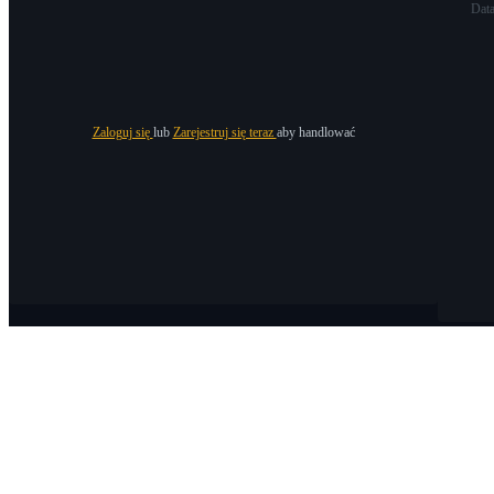
Dat
Zaloguj się
lub
Zarejestruj się teraz
aby handlować
O Bitrue
O nas
Ogłoszenia
Bitrue Blog
Warunki