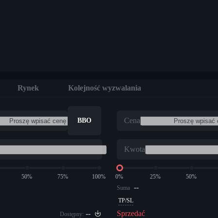
Rynek
Kolejność wyzwalania
Cena
BBO
Kwota
50%
75%
100%
0%
25%
50%
--
Suma
TP/SL
--
Sprzedać
Dostępny: