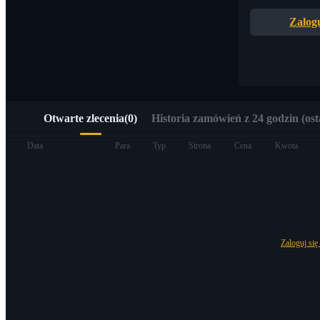
Szybki dostęp do Web3 przez Alpha Trading
Zalogu
Otwarte zlecenia
(
0
)
Historia zamówień z 24 godzin (ost
Kontrakty terminowe
Data
Para
Typ
Strona
Cena
Kwota
Zaloguj się
Kontrakty terminowe na USDT
Kontrakty futures wykorzystujące USDT jako zabezpieczenie