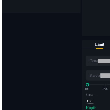
Kupuj i sprzedawaj waluty cyfrowe na ponad 1000 parach
Limit
ETF
Cena
Handel kryptowalutami z dźwignią wielokrotną
Kwota
0%
25%
--
Suma
TP/SL
Kupić
Alfa