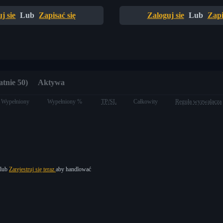
j sie
Lub
Zapisać się
Zaloguj sie
Lub
Zapi
atnie 50)
Aktywa
Wypełniony
Wypełniony %
TP/SL
Całkowity
Reguła wyzwalacza
lub
Zarejestruj się teraz
aby handlować