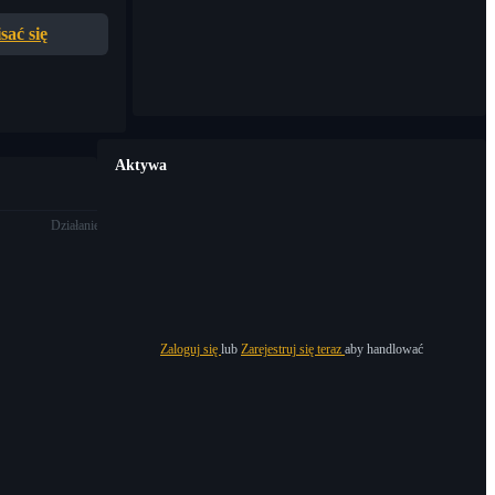
sać się
Aktywa
Działanie
Zaloguj się
lub
Zarejestruj się teraz
aby handlować