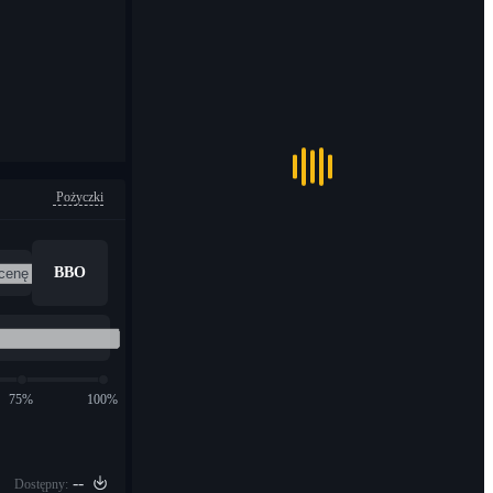
Pożyczki
BBO
75%
100%
--
Dostępny: