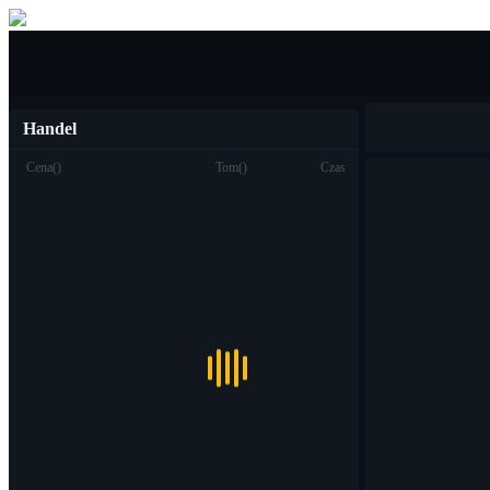
Kupić sprzedać
Handel
Cena
(
)
Tom
(
)
Czas
Handel
Miejsce