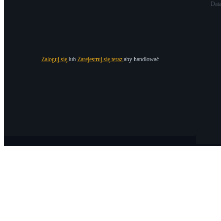
Dat
Zaloguj się
lub
Zarejestruj się teraz
aby handlować
O Bitrue
O nas
Ogłoszenia
Bitrue Blog
Warunki