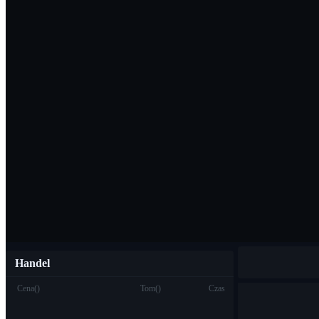
Pobierz aplikac
Polski
Handel
Cena
(
)
Tom
(
)
Czas