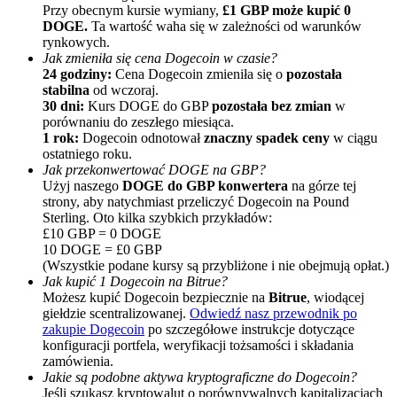
Przy obecnym kursie wymiany,
£1 GBP może kupić 0
DOGE.
Ta wartość waha się w zależności od warunków
rynkowych.
Jak zmieniła się cena Dogecoin w czasie?
Zarabiać
24 godziny:
Cena Dogecoin zmieniła się o
pozostała
stabilna
od wczoraj.
30 dni:
Kurs DOGE do GBP
pozostała bez zmian
w
porównaniu do zeszłego miesiąca.
1 rok:
Dogecoin odnotował
znaczny spadek ceny
w ciągu
ostatniego roku.
Jak przekonwertować DOGE na GBP?
Użyj naszego
DOGE do GBP konwertera
na górze tej
strony, aby natychmiast przeliczyć Dogecoin na Pound
Sterling. Oto kilka szybkich przykładów:
£10 GBP = 0 DOGE
Mocna Świnka
10 DOGE = £0 GBP
(Wszystkie podane kursy są przybliżone i nie obejmują opłat.)
Codziennie zdobywaj konkurencyjne nagrody
Jak kupić 1 Dogecoin na Bitrue?
Możesz kupić Dogecoin bezpiecznie na
Bitrue
, wiodącej
giełdzie scentralizowanej.
Odwiedź nasz przewodnik po
zakupie Dogecoin
po szczegółowe instrukcje dotyczące
konfiguracji portfela, weryfikacji tożsamości i składania
zamówienia.
Jakie są podobne aktywa kryptograficzne do Dogecoin?
Jeśli szukasz kryptowalut o porównywalnych kapitalizacjach