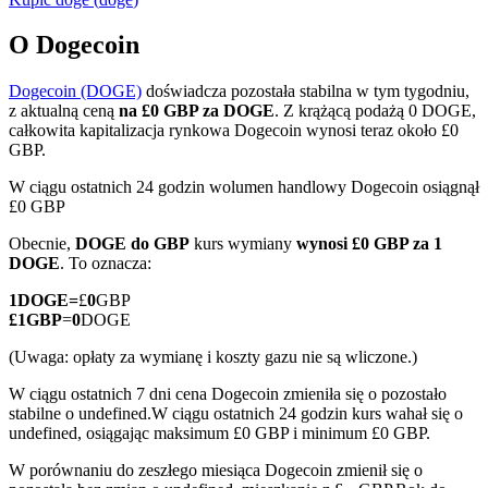
O Dogecoin
Dogecoin (DOGE)
doświadcza pozostała stabilna w tym tygodniu,
Kontrakty terminowe COIN-M
z aktualną ceną
na £0 GBP za DOGE
. Z krążącą podażą 0 DOGE,
całkowita kapitalizacja rynkowa Dogecoin wynosi teraz około £0
Kontrakty terminowe na kryptowaluty
GBP.
W ciągu ostatnich 24 godzin wolumen handlowy Dogecoin osiągnął
£0 GBP
TradFi
Obecnie,
DOGE do GBP
kurs wymiany
wynosi £0 GBP za 1
Instrumenty pochodne na akcje, forex, metale szlachetne i
DOGE
. To oznacza:
towary
1
DOGE
=
£
0
GBP
£
1
GBP
=
0
DOGE
(Uwaga: opłaty za wymianę i koszty gazu nie są wliczone.)
W ciągu ostatnich 7 dni cena Dogecoin zmieniła się o pozostało
stabilne o undefined.
W ciągu ostatnich 24 godzin kurs wahał się o
undefined, osiągając maksimum £0 GBP i minimum £0 GBP.
W porównaniu do zeszłego miesiąca Dogecoin zmienił się o