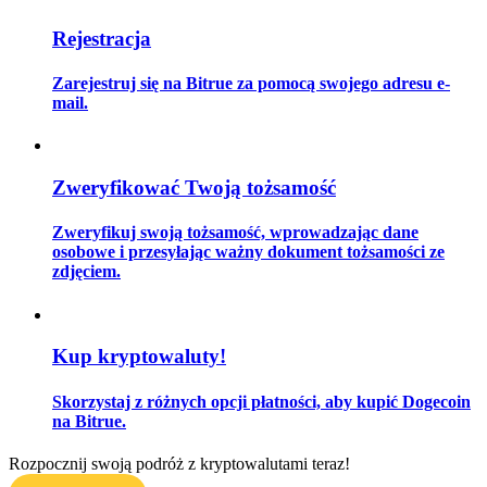
Rejestracja
Zostań traderem kopiującym
Ciesz się podziałem zysków i prowizjami z kopiowania
Zarejestruj się na Bitrue za pomocą swojego adresu e-
transakcji
mail.
Zweryfikować Twoją tożsamość
Zweryfikuj swoją tożsamość, wprowadzając dane
osobowe i przesyłając ważny dokument tożsamości ze
zdjęciem.
Informacja
Analiza Big Data, w tym informacje handlowe itp.
Kup kryptowaluty!
Skorzystaj z różnych opcji płatności, aby kupić Dogecoin
na Bitrue.
Rozpocznij swoją podróż z kryptowalutami teraz!