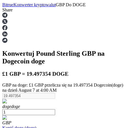
Bitrue
Konwerter kryptowalut
GBP
Do
DOGE
Share
Kontrakty terminowe
Konwertuj Pound Sterling
GBP
na
Dogecoin
doge
£1 GBP = 19.497354 DOGE
GBP na doge: £1 GBP przelicza się na 19.497354 Dogecoin(doge)
Kontrakty terminowe na USDT
na dzień August 7 at 4:00 AM
Kontrakty futures wykorzystujące USDT jako zabezpieczenie
doge
doge
GBP
Kupić
doge
(
doge
)