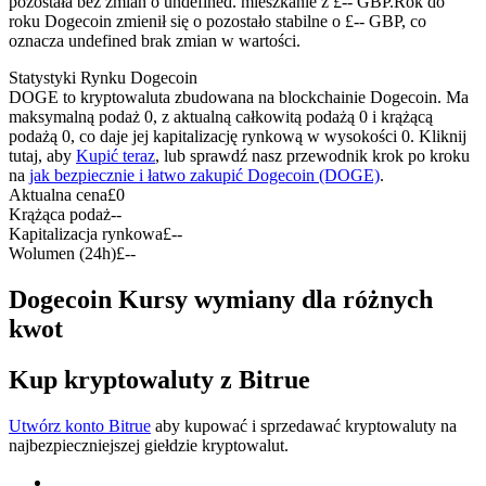
pozostała bez zmian o undefined. mieszkanie z £-- GBP.
Rok do
Kontrakty terminowe na USDC
roku Dogecoin zmienił się o pozostało stabilne o £-- GBP, co
oznacza undefined brak zmian w wartości.
Kontrakty futures wykorzystujące USDC jako zabezpieczenie
Statystyki Rynku Dogecoin
DOGE to kryptowaluta zbudowana na blockchainie Dogecoin. Ma
maksymalną podaż 0, z aktualną całkowitą podażą 0 i krążącą
podażą 0, co daje jej kapitalizację rynkową w wysokości 0. Kliknij
tutaj, aby
Kupić teraz
, lub sprawdź nasz przewodnik krok po kroku
na
jak bezpiecznie i łatwo zakupić Dogecoin (DOGE)
.
Aktualna cena
£
0
Krążąca podaż
--
Kapitalizacja rynkowa
£
--
Wolumen (24h)
£
--
Kopiowanie Transakcji
Dogecoin Kursy wymiany dla różnych
Dołącz do najlepszych traderów
kwot
Kup kryptowaluty z Bitrue
Utwórz konto Bitrue
aby kupować i sprzedawać kryptowaluty na
najbezpieczniejszej giełdzie kryptowalut.