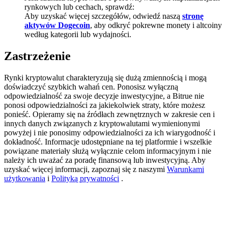
rynkowych lub cechach, sprawdź:
Aby uzyskać więcej szczegółów, odwiedź naszą
stronę
aktywów Dogecoin
, aby odkryć pokrewne monety i altcoiny
według kategorii lub wydajności.
Stawianie
Wysokie zyski i natychmiastowy dostęp
Zastrzeżenie
Rynki kryptowalut charakteryzują się dużą zmiennością i mogą
doświadczyć szybkich wahań cen. Ponosisz wyłączną
odpowiedzialność za swoje decyzje inwestycyjne, a Bitrue nie
ponosi odpowiedzialności za jakiekolwiek straty, które możesz
ponieść. Opieramy się na źródłach zewnętrznych w zakresie cen i
innych danych związanych z kryptowalutami wymienionymi
powyżej i nie ponosimy odpowiedzialności za ich wiarygodność i
dokładność. Informacje udostępniane na tej platformie i wszelkie
powiązane materiały służą wyłącznie celom informacyjnym i nie
Launchpool
należy ich uważać za poradę finansową lub inwestycyjną. Aby
uzyskać więcej informacji, zapoznaj się z naszymi
Warunkami
Elastyczne stawianie zakładów, aby zarabiać na popularnych
użytkowania
i
Polityką prywatności
.
tokenach