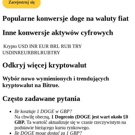
Zarejestruj się
Popularne konwersje doge na waluty fiat
Przewodnik
Inne konwersje aktywów cyfrowych
Przewodnik dla początkujących dotyczący kontraktów futures
Krypto
USD
INR
EUR
BRL
RUB
TRY
USD
INR
EUR
BRL
RUB
TRY
Odkryj więcej kryptowalut
Wybór nowo wymienionych i trendujących
kryptowalut na
Bitrue
.
Strategie handlowe
Często zadawane pytania
Dowiedz się, jak zachować rentowność
Ile kosztuje 1 DOGE w GBP?
Na chwilę obecną,
1 Dogecoin (DOGE jest wart około £0
GBP.
Ta wartość aktualizuje się w czasie rzeczywistym na
podstawie bieżącego kursu rynkowego.
Ile DOGE mogę dostać za 1 GBP?