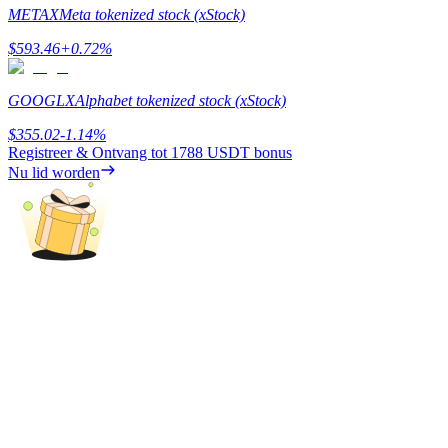
METAX
Meta tokenized stock (xStock)
Verdienen
$
593.46
+
0.72
%
GOOGLX
Alphabet tokenized stock (xStock)
$
355.02
-1.14
%
Registreer & Ontvang tot
1788 USDT
bonus
Nu lid worden
Macht varkentje
Verdien dagelijks competitieve beloningen