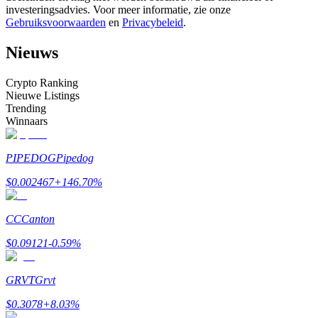
investeringsadvies. Voor meer informatie, zie onze
Word een Copy Trader
Gebruiksvoorwaarden
en
Privacybeleid
.
Geniet van winstdeling en copy trading commissies
Nieuws
Crypto Ranking
Nieuwe Listings
Trending
Winnaars
PIPEDOG
Pipedog
Informatie
$
0.002467
+
146.70
%
Big data-analyse inclusief handelsinformatie, enz.
CC
Canton
$
0.09121
-0.59
%
GRVT
Grvt
$
0.3078
+
8.03
%