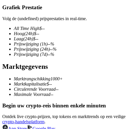
Grafiek Prestatie
Volg de (undefined) prijsprestaties in real-time.
COIN-M-futures
All Time High
$
--
Hoog
(24h)
$
--
Cryptocurrency-futures
Laag
(24h)
$
--
Prijswijziging
(1h)
--
%
Prijswijziging
(24h)
--
%
Prijswijziging
(7d)
--
%
TradFi
Marktgegevens
Derivaten voor aandelen, forex, edelmetalen en grondstoffen
Marktrangschikking
1000+
Marktkapitalisatie
$
--
Circulerende Voorraad
--
Maximale Voorraad
--
Begin uw crypto-reis binnen enkele minuten
Ontdek live crypto-prijzen, top tokens en markttrends op een veilige
crypto-handelsplatform
.
USDC-futures
App Store
Google Play