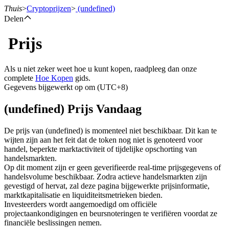
Thuis
>
Cryptoprijzen
>
(undefined)
Delen
Prijs
Termijncontracten
Als u niet zeker weet hoe u kunt kopen, raadpleeg dan onze
complete
Hoe Kopen
gids.
Gegevens bijgewerkt op om (UTC+8)
(undefined) Prijs Vandaag
De prijs van (undefined) is momenteel niet beschikbaar. Dit kan te
wijten zijn aan het feit dat de token nog niet is genoteerd voor
handel, beperkte marktactiviteit of tijdelijke opschorting van
USDT-futures
handelsmarkten.
Op dit moment zijn er geen geverifieerde real-time prijsgegevens of
Futures met USDT als onderpand
handelsvolume beschikbaar. Zodra actieve handelsmarkten zijn
gevestigd of hervat, zal deze pagina bijgewerkte prijsinformatie,
marktkapitalisatie en liquiditeitsmetrieken bieden.
Investeerders wordt aangemoedigd om officiële
projectaankondigingen en beursnoteringen te verifiëren voordat ze
financiële beslissingen nemen.