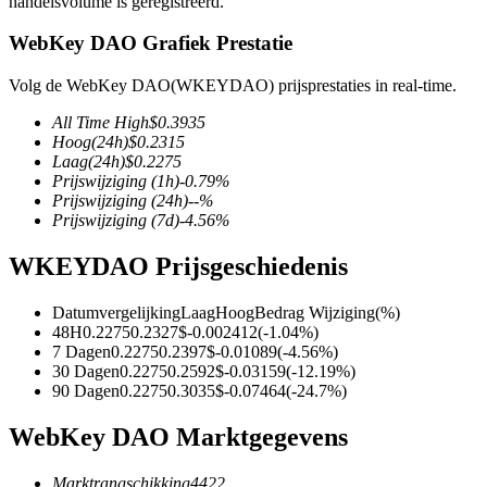
handelsvolume is geregistreerd.
WebKey DAO Grafiek Prestatie
Volg de WebKey DAO(WKEYDAO) prijsprestaties in real-time.
COIN-M-futures
All Time High
$
0.3935
Cryptocurrency-futures
Hoog
(24h)
$
0.2315
Laag
(24h)
$
0.2275
Prijswijziging
(1h)
-0.79
%
Prijswijziging
(24h)
--
%
TradFi
Prijswijziging
(7d)
-4.56
%
Derivaten voor aandelen, forex, edelmetalen en grondstoffen
WKEYDAO Prijsgeschiedenis
Datumvergelijking
Laag
Hoog
Bedrag Wijziging
(%)
48H
0.2275
0.2327
$
-0.002412
(
-1.04
%)
7 Dagen
0.2275
0.2397
$
-0.01089
(
-4.56
%)
30 Dagen
0.2275
0.2592
$
-0.03159
(
-12.19
%)
90 Dagen
0.2275
0.3035
$
-0.07464
(
-24.7
%)
WebKey DAO Marktgegevens
USDC-futures
Marktrangschikking
4422