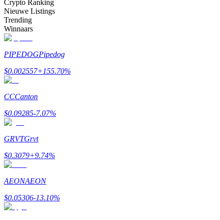
Crypto Ranking
Nieuwe Listings
Verdienen
Trending
Winnaars
PIPEDOG
Pipedog
$
0.002557
+
155.70
%
CC
Canton
$
0.09285
-7.07
%
Macht varkentje
Verdien dagelijks competitieve beloningen
GRVT
Grvt
$
0.3079
+
9.74
%
AEON
AEON
$
0.05306
-13.10
%