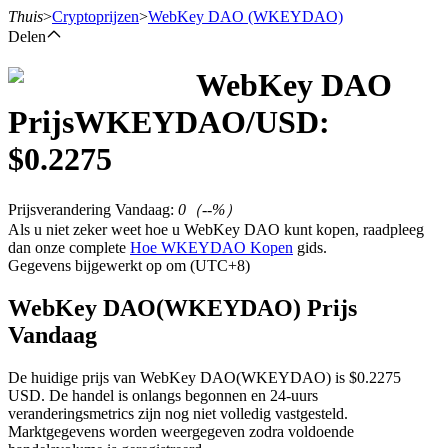
Thuis
>
Cryptoprijzen
>
WebKey DAO
(WKEYDAO)
Delen
WebKey DAO
Termijncontracten
Prijs
WKEYDAO
/USD:
$
0.2275
Prijsverandering Vandaag
:
0
（
--
%）
Als u niet zeker weet hoe u WebKey DAO kunt kopen, raadpleeg
dan onze complete
Hoe WKEYDAO Kopen
gids.
Gegevens bijgewerkt op om (UTC+8)
USDT-futures
WebKey DAO(WKEYDAO) Prijs
Vandaag
Futures met USDT als onderpand
De huidige prijs van WebKey DAO(WKEYDAO) is $0.2275
USD. De handel is onlangs begonnen en 24-uurs
veranderingsmetrics zijn nog niet volledig vastgesteld.
Marktgegevens worden weergegeven zodra voldoende