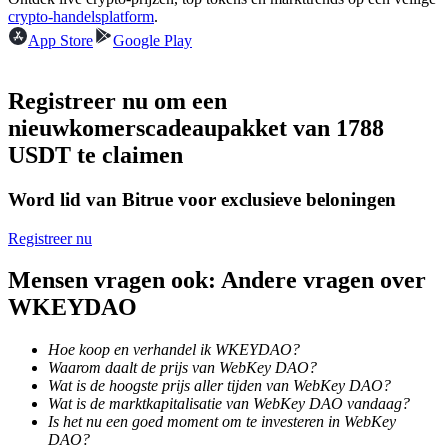
Word een Copy Trader
crypto-handelsplatform
.
App Store
Google Play
Geniet van winstdeling en copy trading commissies
Registreer nu om een
nieuwkomerscadeaupakket van 1788
USDT te claimen
Word lid van Bitrue voor exclusieve beloningen
Registreer nu
Informatie
Mensen vragen ook: Andere vragen over
Big data-analyse inclusief handelsinformatie, enz.
WKEYDAO
Hoe koop en verhandel ik WKEYDAO?
Waarom daalt de prijs van WebKey DAO?
Wat is de hoogste prijs aller tijden van WebKey DAO?
Wat is de marktkapitalisatie van WebKey DAO vandaag?
Is het nu een goed moment om te investeren in WebKey
DAO?