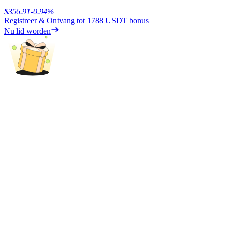
$
356.91
-0.94
%
Registreer & Ontvang tot
1788 USDT
bonus
Nu lid worden
BTR-vergrendelingen
Exclusieve beleggingen voor BTR-houders
Leningen
Door crypto ondersteunde leenservice