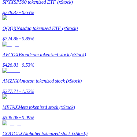
SPYX
SP500 tokenized ETF (xStock)
Uitzetten
$
778.37
+
0.63
%
Hoog rendement en directe toegang
QQQX
Nasdaq tokenized ETF (xStock)
$
724.88
+
0.85
%
AVGOX
Broadcom tokenized stock (xStock)
$
426.81
+
0.53
%
AMZNX
Amazon tokenized stock (xStock)
Launchpool
$
277.71
+
1.52
%
Flexibel staken om populaire tokens te verdienen.
METAX
Meta tokenized stock (xStock)
$
596.08
+
0.99
%
GOOGLX
Alphabet tokenized stock (xStock)