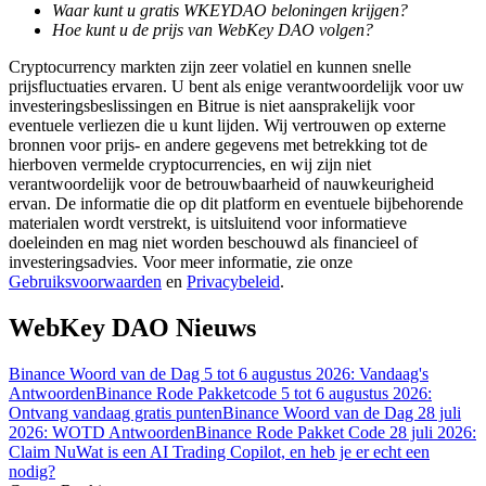
Waar kunt u gratis WKEYDAO beloningen krijgen?
Hoe kunt u de prijs van WebKey DAO volgen?
Gids
Cryptocurrency markten zijn zeer volatiel en kunnen snelle
Futures-startgids
prijsfluctuaties ervaren. U bent als enige verantwoordelijk voor uw
investeringsbeslissingen en Bitrue is niet aansprakelijk voor
eventuele verliezen die u kunt lijden. Wij vertrouwen op externe
bronnen voor prijs- en andere gegevens met betrekking tot de
hierboven vermelde cryptocurrencies, en wij zijn niet
verantwoordelijk voor de betrouwbaarheid of nauwkeurigheid
ervan. De informatie die op dit platform en eventuele bijbehorende
materialen wordt verstrekt, is uitsluitend voor informatieve
doeleinden en mag niet worden beschouwd als financieel of
investeringsadvies. Voor meer informatie, zie onze
Gebruiksvoorwaarden
en
Privacybeleid
.
Handelsstrategieën
WebKey DAO Nieuws
Leer hoe u winstgevend kunt blijven
Binance Woord van de Dag 5 tot 6 augustus 2026: Vandaag's
Antwoorden
Binance Rode Pakketcode 5 tot 6 augustus 2026:
Ontvang vandaag gratis punten
Binance Woord van de Dag 28 juli
2026: WOTD Antwoorden
Binance Rode Pakket Code 28 juli 2026:
Claim Nu
Wat is een AI Trading Copilot, en heb je er echt een
nodig?