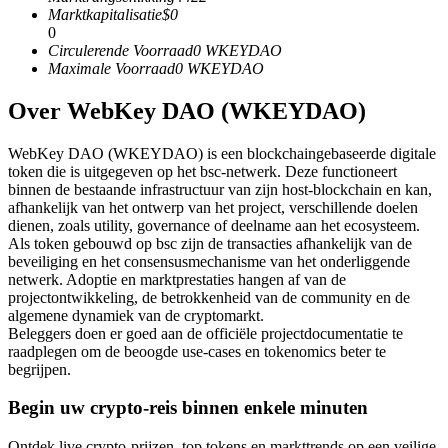
Marktkapitalisatie
$
0
Futures met USDC als onderpand
0
Circulerende Voorraad
0
WKEYDAO
Maximale Voorraad
0
WKEYDAO
Over WebKey DAO (WKEYDAO)
WebKey DAO (WKEYDAO) is een blockchaingebaseerde digitale
token die is uitgegeven op het bsc-netwerk. Deze functioneert
binnen de bestaande infrastructuur van zijn host-blockchain en kan,
afhankelijk van het ontwerp van het project, verschillende doelen
dienen, zoals utility, governance of deelname aan het ecosysteem.
Kopiëren Handel
Als token gebouwd op bsc zijn de transacties afhankelijk van de
Sluit je aan bij top traders
beveiliging en het consensusmechanisme van het onderliggende
netwerk. Adoptie en marktprestaties hangen af van de
projectontwikkeling, de betrokkenheid van de community en de
algemene dynamiek van de cryptomarkt.
Beleggers doen er goed aan de officiële projectdocumentatie te
raadplegen om de beoogde use-cases en tokenomics beter te
begrijpen.
Begin uw crypto-reis binnen enkele minuten
Ontdek live crypto-prijzen, top tokens en markttrends op een veilige