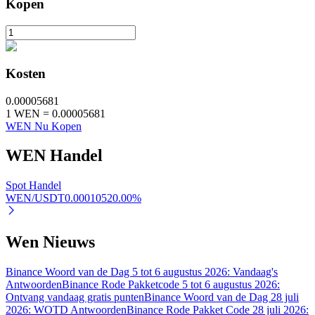
Kopen
Auto Invest
Kosten
Grijp langetermijnwinst en flexibele belangen
0.00005681
1
WEN
=
0.00005681
WEN Nu Kopen
WEN
Handel
Spot Handel
WEN/USDT
0.0001052
0.00
%
Leer staken
Wen Nieuws
Meer informatie over het verdienen van passief inkomen
Binance Woord van de Dag 5 tot 6 augustus 2026: Vandaag's
Bitrue
AI
Antwoorden
Binance Rode Pakketcode 5 tot 6 augustus 2026:
Ontvang vandaag gratis punten
Binance Woord van de Dag 28 juli
2026: WOTD Antwoorden
Binance Rode Pakket Code 28 juli 2026: