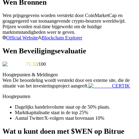
Wen Bronnen
Word een Copy Trader
Geniet van winstdeling en copy trading commissies
Wen prijsgegevens worden verstrekt door CoinMarketCap en
geaggregeerd van toonaangevende crypto-beurzen wereldwijd.
Prijzen worden real-time bijgewerkt om de huidige
marktomstandigheden weer te geven.
Official Website
Blockchain Explorer
Wen Beveiligingsevaluatie
71.32
/100
Hoogtepunten & Meldingen
Informatie
Wen
De beoordeling wordt verstrekt door een externe site, die de
situatie van het investeringsproject aangeeft.
CERTIK
Big data-analyse inclusief handelsinformatie, enz.
Hoogtepunten
Dagelijks handelsvolume staat op de 50% plaats.
Marktkapitalisatie staat in de top 25%
Aantal Twitter/X-volgers staat bovenaan 10%
Wat u kunt doen met $WEN op Bitrue