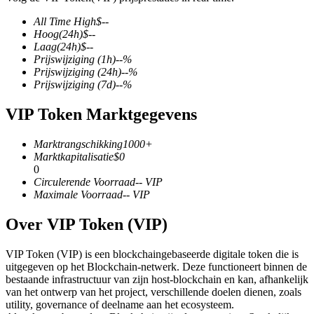
All Time High
$
--
Hoog
(24h)
$
--
Laag
(24h)
$
--
Prijswijziging
(1h)
--
%
COIN-M-futures
Prijswijziging
(24h)
--
%
Prijswijziging
(7d)
--
%
Cryptocurrency-futures
VIP Token Marktgegevens
TradFi
Marktrangschikking
1000+
Marktkapitalisatie
$
0
Derivaten voor aandelen, forex, edelmetalen en grondstoffen
0
Circulerende Voorraad
--
VIP
Maximale Voorraad
--
VIP
Over VIP Token (VIP)
VIP Token (VIP) is een blockchaingebaseerde digitale token die is
uitgegeven op het Blockchain-netwerk. Deze functioneert binnen de
bestaande infrastructuur van zijn host-blockchain en kan, afhankelijk
van het ontwerp van het project, verschillende doelen dienen, zoals
utility, governance of deelname aan het ecosysteem.
USDC-futures