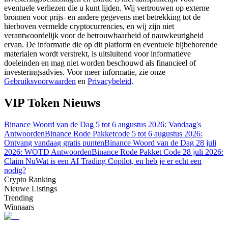
eventuele verliezen die u kunt lijden. Wij vertrouwen op externe
bronnen voor prijs- en andere gegevens met betrekking tot de
Gids
hierboven vermelde cryptocurrencies, en wij zijn niet
verantwoordelijk voor de betrouwbaarheid of nauwkeurigheid
Futures-startgids
ervan. De informatie die op dit platform en eventuele bijbehorende
materialen wordt verstrekt, is uitsluitend voor informatieve
doeleinden en mag niet worden beschouwd als financieel of
investeringsadvies. Voor meer informatie, zie onze
Gebruiksvoorwaarden
en
Privacybeleid
.
VIP Token Nieuws
Binance Woord van de Dag 5 tot 6 augustus 2026: Vandaag's
Antwoorden
Binance Rode Pakketcode 5 tot 6 augustus 2026:
Ontvang vandaag gratis punten
Binance Woord van de Dag 28 juli
Handelsstrategieën
2026: WOTD Antwoorden
Binance Rode Pakket Code 28 juli 2026:
Leer hoe u winstgevend kunt blijven
Claim Nu
Wat is een AI Trading Copilot, en heb je er echt een
nodig?
Crypto Ranking
Nieuwe Listings
Trending
Winnaars