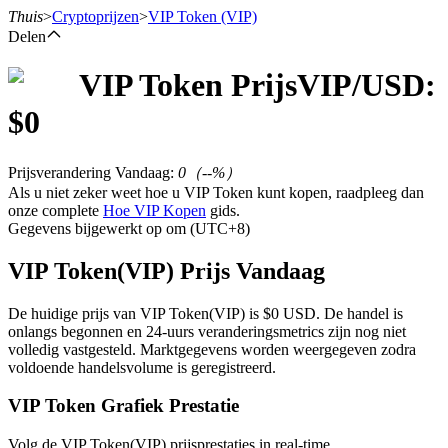
Thuis
>
Cryptoprijzen
>
VIP Token
(VIP)
Delen
VIP Token
Prijs
VIP
/USD:
Termijncontracten
$
0
Prijsverandering Vandaag
:
0
（
--
%）
Als u niet zeker weet hoe u VIP Token kunt kopen, raadpleeg dan
onze complete
Hoe VIP Kopen
gids.
Gegevens bijgewerkt op om (UTC+8)
VIP Token(VIP) Prijs Vandaag
USDT-futures
De huidige prijs van VIP Token(VIP) is $0 USD. De handel is
onlangs begonnen en 24-uurs veranderingsmetrics zijn nog niet
Futures met USDT als onderpand
volledig vastgesteld. Marktgegevens worden weergegeven zodra
voldoende handelsvolume is geregistreerd.
VIP Token Grafiek Prestatie
Volg de VIP Token(VIP) prijsprestaties in real-time.