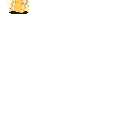
BTR-vergrendelingen
Exclusieve beleggingen voor BTR-houders
Leningen
Door crypto ondersteunde leenservice