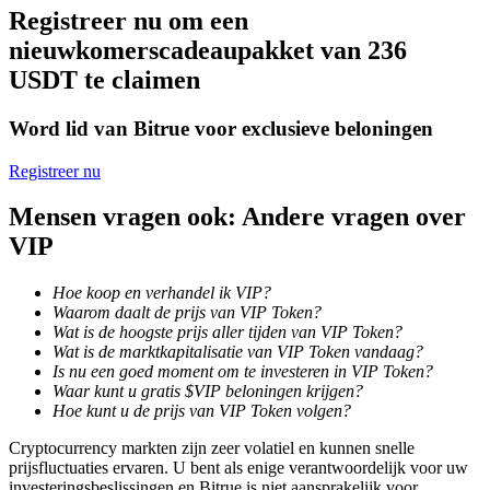
Registreer nu om een
Word een Copy Trader
nieuwkomerscadeaupakket van 236
Geniet van winstdeling en copy trading commissies
USDT te claimen
Word lid van Bitrue voor exclusieve beloningen
Registreer nu
Mensen vragen ook: Andere vragen over
VIP
Informatie
Hoe koop en verhandel ik VIP?
Waarom daalt de prijs van VIP Token?
Big data-analyse inclusief handelsinformatie, enz.
Wat is de hoogste prijs aller tijden van VIP Token?
Wat is de marktkapitalisatie van VIP Token vandaag?
Is nu een goed moment om te investeren in VIP Token?
Waar kunt u gratis $VIP beloningen krijgen?
Hoe kunt u de prijs van VIP Token volgen?
Cryptocurrency markten zijn zeer volatiel en kunnen snelle
prijsfluctuaties ervaren. U bent als enige verantwoordelijk voor uw
investeringsbeslissingen en Bitrue is niet aansprakelijk voor