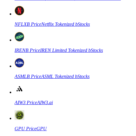
Futures met USDC als onderpand
NFLXB
Price
Netflix Tokenized bStocks
IRENB
Price
IREN Limited Tokenized bStocks
Kopiëren Handel
ASMLB
Price
ASML Tokenized bStocks
Sluit je aan bij top traders
AIW3
Price
AIW3.ai
GPU
Price
GPU