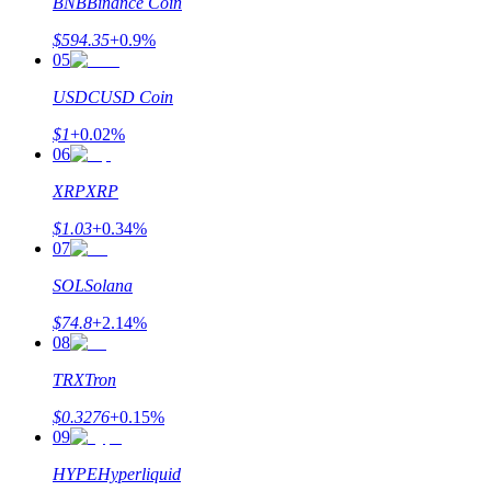
BNB
Binance Coin
$
594.35
+
0.9
%
Verdienen
05
USDC
USD Coin
$
1
+
0.02
%
06
XRP
XRP
$
1.03
+
0.34
%
07
Macht varkentje
SOL
Solana
Verdien dagelijks competitieve beloningen
$
74.8
+
2.14
%
08
TRX
Tron
$
0.3276
+
0.15
%
09
HYPE
Hyperliquid