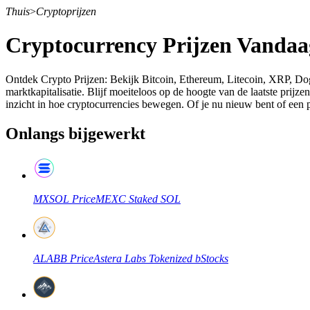
Thuis
>
Cryptoprijzen
Cryptocurrency Prijzen Vandaa
Termijncontracten
Ontdek Crypto Prijzen: Bekijk Bitcoin, Ethereum, Litecoin, XRP, Doge
marktkapitalisatie. Blijf moeiteloos op de hoogte van de laatste prijz
inzicht in hoe cryptocurrencies bewegen. Of je nu nieuw bent of een p
Onlangs bijgewerkt
MXSOL
Price
MEXC Staked SOL
USDT-futures
Futures met USDT als onderpand
ALABB
Price
Astera Labs Tokenized bStocks