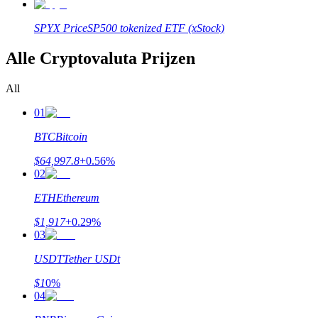
SPYX
Price
SP500 tokenized ETF (xStock)
Gids
Alle Cryptovaluta Prijzen
Futures-startgids
All
01
BTC
Bitcoin
$
64,997.8
+
0.56
%
02
ETH
Ethereum
Handelsstrategieën
$
1,917
+
0.29
%
Leer hoe u winstgevend kunt blijven
03
USDT
Tether USDt
$
1
0
%
04