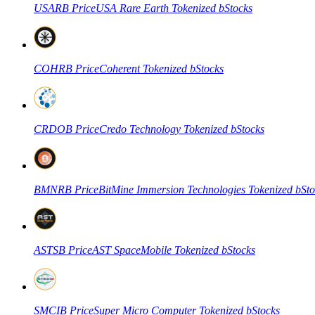
USARB
Price
USA Rare Earth Tokenized bStocks
COIN-M-futures
COHRB
Price
Coherent Tokenized bStocks
Cryptocurrency-futures
CRDOB
Price
Credo Technology Tokenized bStocks
TradFi
Derivaten voor aandelen, forex, edelmetalen en grondstoffen
BMNRB
Price
BitMine Immersion Technologies Tokenized bSto
ASTSB
Price
AST SpaceMobile Tokenized bStocks
USDC-futures
SMCIB
Price
Super Micro Computer Tokenized bStocks