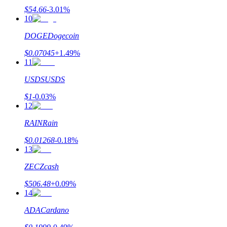
$
54.66
-3.01
%
Uitzetten
10
Hoog rendement en directe toegang
DOGE
Dogecoin
$
0.07045
+
1.49
%
11
USDS
USDS
$
1
-0.03
%
12
RAIN
Rain
Launchpool
$
0.01268
-0.18
%
13
Flexibel staken om populaire tokens te verdienen.
ZEC
Zcash
$
506.48
+
0.09
%
14
ADA
Cardano