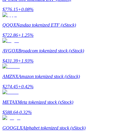
$
776.15
+
0.08
%
Uitzetten
Hoog rendement en directe toegang
QQQX
Nasdaq tokenized ETF (xStock)
$
722.86
+
1.25
%
AVGOX
Broadcom tokenized stock (xStock)
$
431.39
+
1.93
%
AMZNX
Amazon tokenized stock (xStock)
Launchpool
$
274.45
+
0.42
%
Flexibel staken om populaire tokens te verdienen.
METAX
Meta tokenized stock (xStock)
$
588.64
-0.32
%
GOOGLX
Alphabet tokenized stock (xStock)