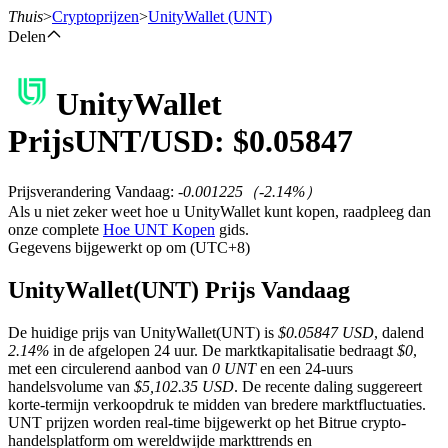
Thuis
>
Cryptoprijzen
>
UnityWallet
(UNT)
Delen
UnityWallet
Termijncontracten
Prijs
UNT
/USD: $
0.05847
Prijsverandering Vandaag
:
-0.001225
（
-2.14
%）
Als u niet zeker weet hoe u UnityWallet kunt kopen, raadpleeg dan
onze complete
Hoe UNT Kopen
gids.
Gegevens bijgewerkt op om (UTC+8)
UnityWallet(UNT) Prijs Vandaag
USDT-futures
De huidige prijs van UnityWallet(UNT) is
$0.05847 USD
, dalend
Futures met USDT als onderpand
2.14%
in de afgelopen 24 uur. De marktkapitalisatie bedraagt
$0
,
met een circulerend aanbod van
0 UNT
en een 24-uurs
handelsvolume van
$5,102.35 USD
. De recente daling suggereert
korte-termijn verkoopdruk te midden van bredere marktfluctuaties.
UNT prijzen worden real-time bijgewerkt op het Bitrue crypto-
handelsplatform om wereldwijde markttrends en