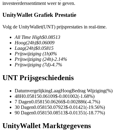
investeerderssentiment weer te geven.
UnityWallet Grafiek Prestatie
Volg de UnityWallet(UNT) prijsprestaties in real-time.
COIN-M-futures
All Time High
$
0.08513
Cryptocurrency-futures
Hoog
(24h)
$
0.06009
Laag
(24h)
$
0.05815
Prijswijziging
(1h)
0
%
Prijswijziging
(24h)
-2.14
%
TradFi
Prijswijziging
(7d)
-4.7
%
Derivaten voor aandelen, forex, edelmetalen en grondstoffen
UNT Prijsgeschiedenis
Datumvergelijking
Laag
Hoog
Bedrag Wijziging
(%)
48H
0.05815
0.06109
$
-0.001002
(
-1.68
%)
7 Dagen
0.05815
0.06266
$
-0.002886
(
-4.7
%)
30 Dagen
0.05815
0.07923
$
-0.01421
(
-19.56
%)
90 Dagen
0.05815
0.08513
$
-0.01351
(
-18.77
%)
UnityWallet Marktgegevens
USDC-futures