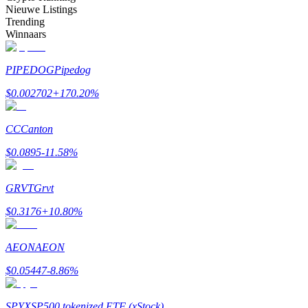
Nieuwe Listings
Trending
Verdienen
Winnaars
PIPEDOG
Pipedog
$
0.002702
+
170.20
%
CC
Canton
$
0.0895
-11.58
%
Macht varkentje
GRVT
Grvt
Verdien dagelijks competitieve beloningen
$
0.3176
+
10.80
%
AEON
AEON
$
0.05447
-8.86
%
SPYX
SP500 tokenized ETF (xStock)