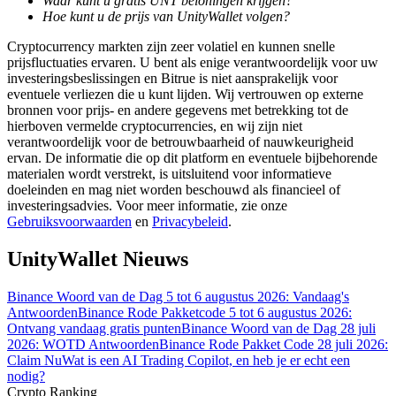
Waar kunt u gratis UNT beloningen krijgen?
Hoe kunt u de prijs van UnityWallet volgen?
Gids
Cryptocurrency markten zijn zeer volatiel en kunnen snelle
prijsfluctuaties ervaren. U bent als enige verantwoordelijk voor uw
Futures-startgids
investeringsbeslissingen en Bitrue is niet aansprakelijk voor
eventuele verliezen die u kunt lijden. Wij vertrouwen op externe
bronnen voor prijs- en andere gegevens met betrekking tot de
hierboven vermelde cryptocurrencies, en wij zijn niet
verantwoordelijk voor de betrouwbaarheid of nauwkeurigheid
ervan. De informatie die op dit platform en eventuele bijbehorende
materialen wordt verstrekt, is uitsluitend voor informatieve
doeleinden en mag niet worden beschouwd als financieel of
investeringsadvies. Voor meer informatie, zie onze
Gebruiksvoorwaarden
en
Privacybeleid
.
Handelsstrategieën
UnityWallet Nieuws
Leer hoe u winstgevend kunt blijven
Binance Woord van de Dag 5 tot 6 augustus 2026: Vandaag's
Antwoorden
Binance Rode Pakketcode 5 tot 6 augustus 2026:
Ontvang vandaag gratis punten
Binance Woord van de Dag 28 juli
2026: WOTD Antwoorden
Binance Rode Pakket Code 28 juli 2026:
Claim Nu
Wat is een AI Trading Copilot, en heb je er echt een
nodig?
Crypto Ranking