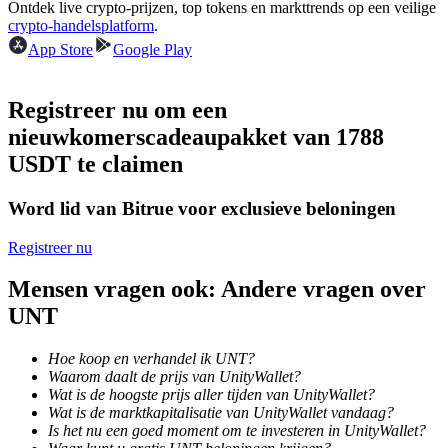
Ontdek live crypto-prijzen, top tokens en markttrends op een veilige
Word een Copy Trader
crypto-handelsplatform
.
App Store
Geniet van winstdeling en copy trading commissies
Google Play
Registreer nu om een
nieuwkomerscadeaupakket van 1788
USDT te claimen
Word lid van Bitrue voor exclusieve beloningen
Registreer nu
Informatie
Mensen vragen ook: Andere vragen over
Big data-analyse inclusief handelsinformatie, enz.
UNT
Hoe koop en verhandel ik UNT?
Waarom daalt de prijs van UnityWallet?
Wat is de hoogste prijs aller tijden van UnityWallet?
Wat is de marktkapitalisatie van UnityWallet vandaag?
Is het nu een goed moment om te investeren in UnityWallet?