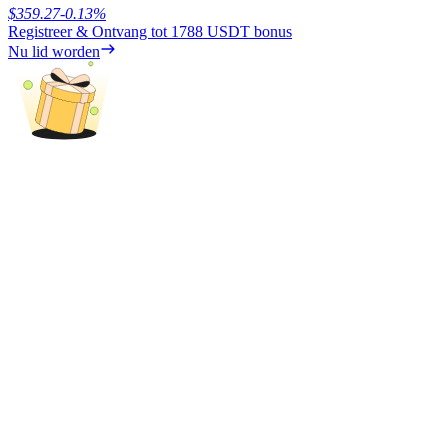
$
359.27
-0.13
%
Registreer & Ontvang tot
1788 USDT
bonus
Nu lid worden
BTR-vergrendelingen
Exclusieve beleggingen voor BTR-houders
Leningen
Door crypto ondersteunde leenservice