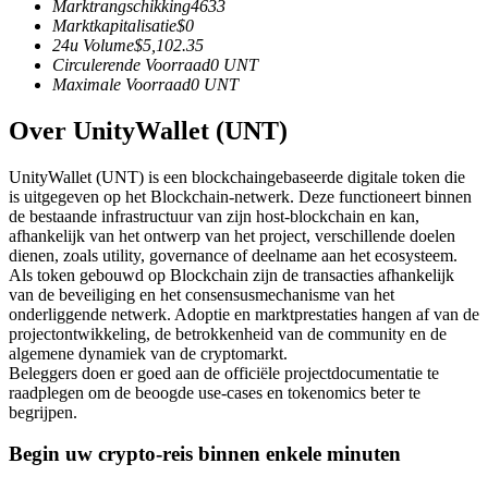
Marktrangschikking
4633
Futures met USDC als onderpand
Marktkapitalisatie
$
0
24u Volume
$
5,102.35
Circulerende Voorraad
0
UNT
Maximale Voorraad
0
UNT
Over UnityWallet (UNT)
UnityWallet (UNT) is een blockchaingebaseerde digitale token die
is uitgegeven op het Blockchain-netwerk. Deze functioneert binnen
de bestaande infrastructuur van zijn host-blockchain en kan,
afhankelijk van het ontwerp van het project, verschillende doelen
Kopiëren Handel
dienen, zoals utility, governance of deelname aan het ecosysteem.
Als token gebouwd op Blockchain zijn de transacties afhankelijk
Sluit je aan bij top traders
van de beveiliging en het consensusmechanisme van het
onderliggende netwerk. Adoptie en marktprestaties hangen af van de
projectontwikkeling, de betrokkenheid van de community en de
algemene dynamiek van de cryptomarkt.
Beleggers doen er goed aan de officiële projectdocumentatie te
raadplegen om de beoogde use-cases en tokenomics beter te
begrijpen.
Begin uw crypto-reis binnen enkele minuten