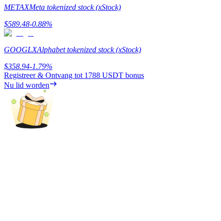
METAX
Meta tokenized stock (xStock)
Verdienen
$
589.48
-0.88
%
GOOGLX
Alphabet tokenized stock (xStock)
$
358.94
-1.79
%
Registreer & Ontvang tot
1788 USDT
bonus
Nu lid worden
Macht varkentje
Verdien dagelijks competitieve beloningen