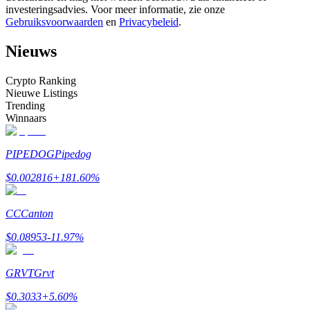
investeringsadvies. Voor meer informatie, zie onze
Word een Copy Trader
Gebruiksvoorwaarden
en
Privacybeleid
.
Geniet van winstdeling en copy trading commissies
Nieuws
Crypto Ranking
Nieuwe Listings
Trending
Winnaars
PIPEDOG
Pipedog
Informatie
$
0.002816
+
181.60
%
Big data-analyse inclusief handelsinformatie, enz.
CC
Canton
$
0.08953
-11.97
%
GRVT
Grvt
$
0.3033
+
5.60
%