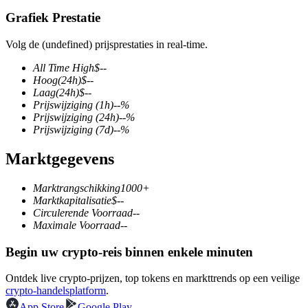
Grafiek Prestatie
Volg de (undefined) prijsprestaties in real-time.
COIN-M-futures
All Time High
$
--
Hoog
(24h)
$
--
Cryptocurrency-futures
Laag
(24h)
$
--
Prijswijziging
(1h)
--
%
Prijswijziging
(24h)
--
%
Prijswijziging
(7d)
--
%
TradFi
Marktgegevens
Derivaten voor aandelen, forex, edelmetalen en grondstoffen
Marktrangschikking
1000+
Marktkapitalisatie
$
--
Circulerende Voorraad
--
Maximale Voorraad
--
Begin uw crypto-reis binnen enkele minuten
Ontdek live crypto-prijzen, top tokens en markttrends op een veilige
crypto-handelsplatform
.
USDC-futures
App Store
Google Play