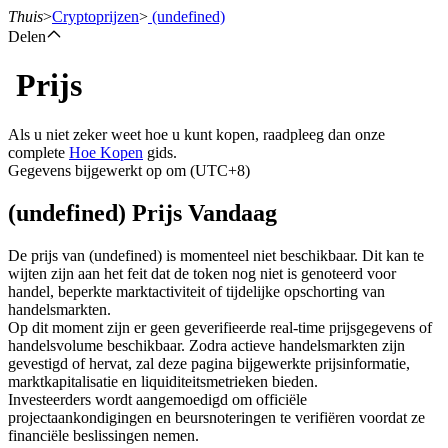
Thuis
>
Cryptoprijzen
>
(undefined)
Delen
Prijs
Termijncontracten
Als u niet zeker weet hoe u kunt kopen, raadpleeg dan onze
complete
Hoe Kopen
gids.
Gegevens bijgewerkt op om (UTC+8)
(undefined) Prijs Vandaag
De prijs van (undefined) is momenteel niet beschikbaar. Dit kan te
wijten zijn aan het feit dat de token nog niet is genoteerd voor
handel, beperkte marktactiviteit of tijdelijke opschorting van
USDT-futures
handelsmarkten.
Op dit moment zijn er geen geverifieerde real-time prijsgegevens of
Futures met USDT als onderpand
handelsvolume beschikbaar. Zodra actieve handelsmarkten zijn
gevestigd of hervat, zal deze pagina bijgewerkte prijsinformatie,
marktkapitalisatie en liquiditeitsmetrieken bieden.
Investeerders wordt aangemoedigd om officiële
projectaankondigingen en beursnoteringen te verifiëren voordat ze
financiële beslissingen nemen.