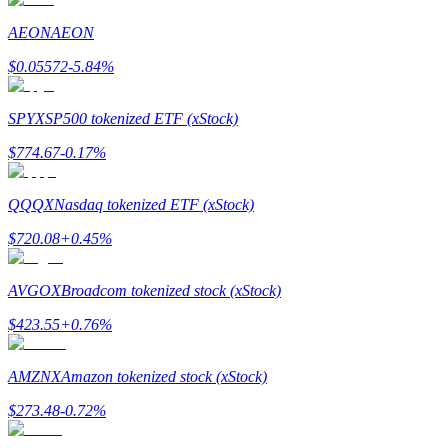
AEON
AEON
Gids
$
0.05572
-5.84
%
Futures-startgids
SPYX
SP500 tokenized ETF (xStock)
$
774.67
-0.17
%
QQQX
Nasdaq tokenized ETF (xStock)
$
720.08
+
0.45
%
Handelsstrategieën
AVGOX
Broadcom tokenized stock (xStock)
Leer hoe u winstgevend kunt blijven
$
423.55
+
0.76
%
AMZNX
Amazon tokenized stock (xStock)
$
273.48
-0.72
%