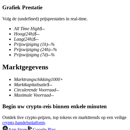
Grafiek Prestatie
Volg de (undefined) prijsprestaties in real-time.
COIN-M-futures
All Time High
$
--
Hoog
(24h)
$
--
Cryptocurrency-futures
Laag
(24h)
$
--
Prijswijziging
(1h)
--
%
Prijswijziging
(24h)
--
%
Prijswijziging
(7d)
--
%
TradFi
Marktgegevens
Derivaten voor aandelen, forex, edelmetalen en grondstoffen
Marktrangschikking
1000+
Marktkapitalisatie
$
--
Circulerende Voorraad
--
Maximale Voorraad
--
Begin uw crypto-reis binnen enkele minuten
Ontdek live crypto-prijzen, top tokens en markttrends op een veilige
crypto-handelsplatform
.
USDC-futures
App Store
Google Play