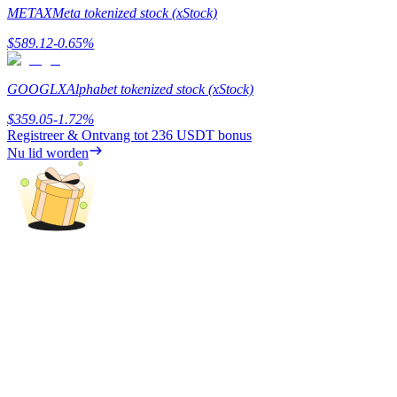
METAX
Meta tokenized stock (xStock)
Verdienen
$
589.12
-0.65
%
GOOGLX
Alphabet tokenized stock (xStock)
$
359.05
-1.72
%
Registreer & Ontvang tot
236 USDT
bonus
Nu lid worden
Macht varkentje
Verdien dagelijks competitieve beloningen