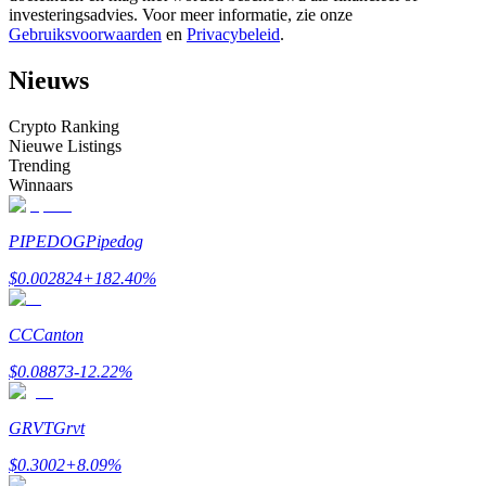
investeringsadvies. Voor meer informatie, zie onze
Word een Copy Trader
Gebruiksvoorwaarden
en
Privacybeleid
.
Geniet van winstdeling en copy trading commissies
Nieuws
Crypto Ranking
Nieuwe Listings
Trending
Winnaars
PIPEDOG
Pipedog
Informatie
$
0.002824
+
182.40
%
Big data-analyse inclusief handelsinformatie, enz.
CC
Canton
$
0.08873
-12.22
%
GRVT
Grvt
$
0.3002
+
8.09
%