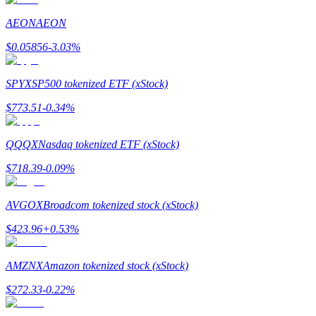
AEON
AEON
Gids
$
0.05856
-3.03
%
Futures-startgids
SPYX
SP500 tokenized ETF (xStock)
$
773.51
-0.34
%
QQQX
Nasdaq tokenized ETF (xStock)
$
718.39
-0.09
%
Handelsstrategieën
AVGOX
Broadcom tokenized stock (xStock)
Leer hoe u winstgevend kunt blijven
$
423.96
+
0.53
%
AMZNX
Amazon tokenized stock (xStock)
$
272.33
-0.22
%