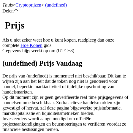
Thuis
>
Cryptoprijzen
>
(undefined)
Delen
Prijs
Termijncontracten
Als u niet zeker weet hoe u kunt kopen, raadpleeg dan onze
complete
Hoe Kopen
gids.
Gegevens bijgewerkt op om (UTC+8)
(undefined) Prijs Vandaag
De prijs van (undefined) is momenteel niet beschikbaar. Dit kan te
wijten zijn aan het feit dat de token nog niet is genoteerd voor
handel, beperkte marktactiviteit of tijdelijke opschorting van
USDT-futures
handelsmarkten.
Op dit moment zijn er geen geverifieerde real-time prijsgegevens of
Futures met USDT als onderpand
handelsvolume beschikbaar. Zodra actieve handelsmarkten zijn
gevestigd of hervat, zal deze pagina bijgewerkte prijsinformatie,
marktkapitalisatie en liquiditeitsmetrieken bieden.
Investeerders wordt aangemoedigd om officiële
projectaankondigingen en beursnoteringen te verifiëren voordat ze
financiële beslissingen nemen.