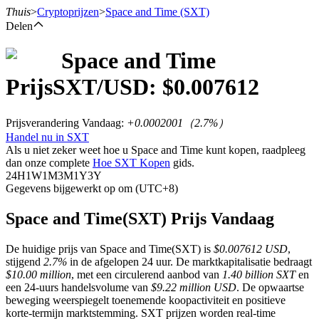
Thuis
>
Cryptoprijzen
>
Space and Time
(SXT)
Delen
Space and Time
Termijncontracten
Prijs
SXT
/USD: $
0.007612
Prijsverandering Vandaag
:
+0.0002001
（
2.7
%）
Handel nu in SXT
Als u niet zeker weet hoe u Space and Time kunt kopen, raadpleeg
dan onze complete
Hoe SXT Kopen
gids.
24H
1W
1M
3M
1Y
3Y
Gegevens bijgewerkt op om (UTC+8)
USDT-futures
Space and Time(SXT) Prijs Vandaag
Futures met USDT als onderpand
De huidige prijs van Space and Time(SXT) is
$0.007612 USD
,
stijgend
2.7%
in de afgelopen 24 uur. De marktkapitalisatie bedraagt
$10.00 million
, met een circulerend aanbod van
1.40 billion SXT
en
een 24-uurs handelsvolume van
$9.22 million USD
. De opwaartse
beweging weerspiegelt toenemende koopactiviteit en positieve
korte-termijn marktstemming. SXT prijzen worden real-time