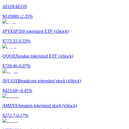
AEON
AEON
$
0.05881
-2.35
%
SPYX
SP500 tokenized ETF (xStock)
Doorverwijzing
$
773.55
-0.33
%
Nodig een vriend uit om contante beloningen te ontvangen
Deposit CASHCAT & Win
QQQX
Nasdaq tokenized ETF (xStock)
$
718.46
-0.07
%
AVGOX
Broadcom tokenized stock (xStock)
$
423.68
+
0.45
%
AMZNX
Amazon tokenized stock (xStock)
$
272.7
-0.17
%
Deposit CASHCAT & Win