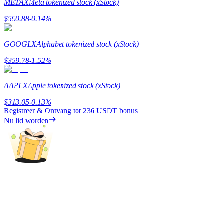
METAX
Meta tokenized stock (xStock)
Share 500000 CASHCAT prize pool
$
590.88
-0.14
%
GOOGLX
Alphabet tokenized stock (xStock)
Exclusive for BitMart Users
$
359.78
-1.52
%
Register & Trade to Win 500,000 USDT
AAPLX
Apple tokenized stock (xStock)
$
313.05
-0.13
%
Precious Metals Trading Carnival
Registreer & Ontvang tot
236 USDT
bonus
Trade Gold & Silver · 33,333 USDT Bonus
Nu lid worden
USDT New User Exclusive 10% APR
USDT Flexible Staking | Daily Rewards