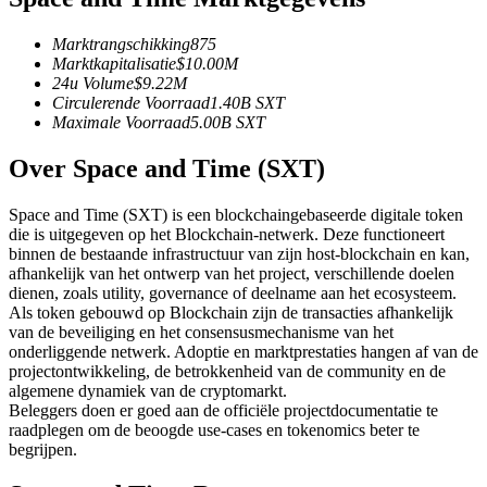
Futures met USDC als onderpand
Marktrangschikking
875
Marktkapitalisatie
$
10.00M
24u Volume
$
9.22M
Circulerende Voorraad
1.40B
SXT
Maximale Voorraad
5.00B
SXT
Over Space and Time (SXT)
Space and Time (SXT) is een blockchaingebaseerde digitale token
die is uitgegeven op het Blockchain-netwerk. Deze functioneert
Kopiëren Handel
binnen de bestaande infrastructuur van zijn host-blockchain en kan,
afhankelijk van het ontwerp van het project, verschillende doelen
Sluit je aan bij top traders
dienen, zoals utility, governance of deelname aan het ecosysteem.
Als token gebouwd op Blockchain zijn de transacties afhankelijk
van de beveiliging en het consensusmechanisme van het
onderliggende netwerk. Adoptie en marktprestaties hangen af van de
projectontwikkeling, de betrokkenheid van de community en de
algemene dynamiek van de cryptomarkt.
Beleggers doen er goed aan de officiële projectdocumentatie te
raadplegen om de beoogde use-cases en tokenomics beter te
begrijpen.