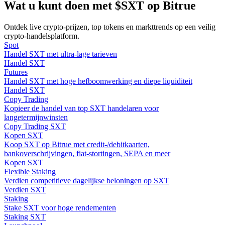
Wat u kunt doen met $SXT op Bitrue
Gids
Ontdek live crypto-prijzen, top tokens en markttrends op een veilig
crypto-handelsplatform.
Futures-startgids
Spot
Handel SXT met ultra-lage tarieven
Handel SXT
Futures
Handel SXT met hoge hefboomwerking en diepe liquiditeit
Handel SXT
Copy Trading
Kopieer de handel van top SXT handelaren voor
langetermijnwinsten
Copy Trading SXT
Kopen SXT
Handelsstrategieën
Koop SXT op Bitrue met credit-/debitkaarten,
bankoverschrijvingen, fiat-stortingen, SEPA en meer
Leer hoe u winstgevend kunt blijven
Kopen SXT
Flexible Staking
Verdien competitieve dagelijkse beloningen op SXT
Verdien SXT
Staking
Stake SXT voor hoge rendementen
Staking SXT