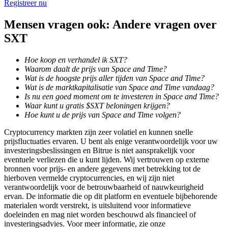
Registreer nu
Mensen vragen ook: Andere vragen over
BTR-vergrendelingen
SXT
Exclusieve beleggingen voor BTR-houders
Hoe koop en verhandel ik SXT?
Waarom daalt de prijs van Space and Time?
Wat is de hoogste prijs aller tijden van Space and Time?
Wat is de marktkapitalisatie van Space and Time vandaag?
Is nu een goed moment om te investeren in Space and Time?
Waar kunt u gratis $SXT beloningen krijgen?
Hoe kunt u de prijs van Space and Time volgen?
Cryptocurrency markten zijn zeer volatiel en kunnen snelle
prijsfluctuaties ervaren. U bent als enige verantwoordelijk voor uw
investeringsbeslissingen en Bitrue is niet aansprakelijk voor
Leningen
eventuele verliezen die u kunt lijden. Wij vertrouwen op externe
bronnen voor prijs- en andere gegevens met betrekking tot de
Door crypto ondersteunde leenservice
hierboven vermelde cryptocurrencies, en wij zijn niet
verantwoordelijk voor de betrouwbaarheid of nauwkeurigheid
ervan. De informatie die op dit platform en eventuele bijbehorende
materialen wordt verstrekt, is uitsluitend voor informatieve
doeleinden en mag niet worden beschouwd als financieel of
investeringsadvies. Voor meer informatie, zie onze