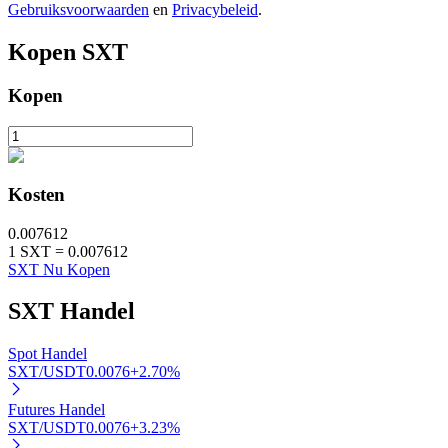
Gebruiksvoorwaarden
en
Privacybeleid
.
Kopen
SXT
Auto Invest
Kopen
Grijp langetermijnwinst en flexibele belangen
Kosten
0.007612
1
SXT
=
0.007612
SXT Nu Kopen
SXT
Handel
Leer staken
Spot Handel
Meer informatie over het verdienen van passief inkomen
SXT/USDT
0.0076
+
2.70
%
Bitrue
AI
Futures Handel
SXT/USDT
0.0076
+
3.23
%