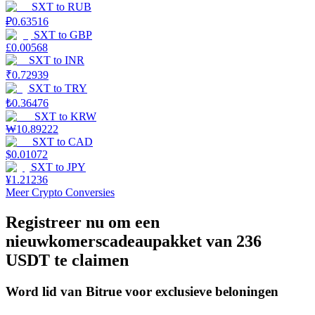
SXT
to
RUB
₽
0.63516
Uitzetten
SXT
to
GBP
£
0.00568
Hoog rendement en directe toegang
SXT
to
INR
₹
0.72939
SXT
to
TRY
₺
0.36476
SXT
to
KRW
₩
10.89222
SXT
to
CAD
$
0.01072
SXT
to
JPY
¥
1.21236
Launchpool
Meer Crypto Conversies
Flexibel staken om populaire tokens te verdienen.
Registreer nu om een
nieuwkomerscadeaupakket van 236
USDT te claimen
Word lid van Bitrue voor exclusieve beloningen