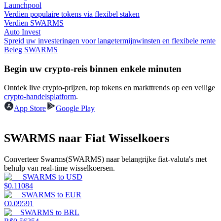
Launchpool
Verdien populaire tokens via flexibel staken
Verdienen
Verdien SWARMS
Auto Invest
Spreid uw investeringen voor langetermijnwinsten en flexibele rente
Beleg SWARMS
Begin uw crypto-reis binnen enkele minuten
Ontdek live crypto-prijzen, top tokens en markttrends op een veilige
crypto-handelsplatform
.
App Store
Google Play
Macht varkentje
SWARMS naar Fiat Wisselkoers
Verdien dagelijks competitieve beloningen
Converteer Swarms(SWARMS) naar belangrijke fiat-valuta's met
behulp van real-time wisselkoersen.
SWARMS
to
USD
$
0.11084
SWARMS
to
EUR
€
0.09591
SWARMS
to
BRL