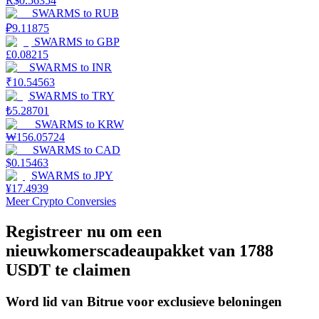
R$
0.56354
SWARMS
to
RUB
Uitzetten
₽
9.11875
SWARMS
to
GBP
Hoog rendement en directe toegang
£
0.08215
SWARMS
to
INR
₹
10.54563
SWARMS
to
TRY
₺
5.28701
SWARMS
to
KRW
₩
156.05724
SWARMS
to
CAD
$
0.15463
SWARMS
to
JPY
¥
17.4939
Launchpool
Meer Crypto Conversies
Flexibel staken om populaire tokens te verdienen.
Registreer nu om een
nieuwkomerscadeaupakket van 1788
USDT te claimen
Word lid van Bitrue voor exclusieve beloningen