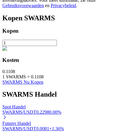
investeringsadvies. Voor meer informatie, zie onze
Gebruiksvoorwaarden
en
Privacybeleid
.
Kopen
SWARMS
Auto Invest
Kopen
Grijp langetermijnwinst en flexibele belangen
Kosten
0.1108
1
SWARMS
=
0.1108
SWARMS Nu Kopen
SWARMS
Handel
Leer staken
Spot Handel
Meer informatie over het verdienen van passief inkomen
SWARMS/USDT
0.2298
0.00
%
Bitrue
AI
Futures Handel
SWARMS/USDT
0.0081
+
1.36
%