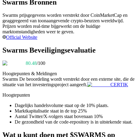
Swarms Bronnen
Word een Copy Trader
Geniet van winstdeling en copy trading commissies
Swarms prijsgegevens worden verstrekt door CoinMarketCap en
geaggregeerd van toonaangevende crypto-beurzen wereldwijd.
Prijzen worden real-time bijgewerkt om de huidige
marktomstandigheden weer te geven.
Official Website
Swarms Beveiligingsevaluatie
80.48
/100
Hoogtepunten & Meldingen
Informatie
Swarms
De beoordeling wordt verstrekt door een externe site, die de
situatie van het investeringsproject aangeeft.
CERTIK
Big data-analyse inclusief handelsinformatie, enz.
Hoogtepunten
Dagelijks handelsvolume staat op de 10% plaats.
Marktkapitalisatie staat in de top 25%
Aantal Twitter/X-volgers staat bovenaan 10%
De gezondheid van de code-repository is in uitstekende staat.
Wat u kunt doen met $SWARMS op