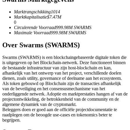
Futures met USDC als onderpand
Marktrangschikking
1014
Marktkapitalisatie
$
7.47M
0
Circulerende Voorraad
999.98M
SWARMS
Maximale Voorraad
999.98M
SWARMS
Over Swarms (SWARMS)
Swarms (SWARMS) is een blockchaingebaseerde digitale token die
is uitgegeven op het Blockchain-netwerk. Deze functioneert binnen
Kopiëren Handel
de bestaande infrastructuur van zijn host-blockchain en kan,
afhankelijk van het ontwerp van het project, verschillende doelen
Sluit je aan bij top traders
dienen, zoals utility, governance of deelname aan het ecosysteem.
Als token gebouwd op Blockchain zijn de transacties afhankelijk
van de beveiliging en het consensusmechanisme van het
onderliggende netwerk. Adoptie en marktprestaties hangen af van de
projectontwikkeling, de betrokkenheid van de community en de
algemene dynamiek van de cryptomarkt.
Beleggers doen er goed aan de officiële projectdocumentatie te
raadplegen om de beoogde use-cases en tokenomics beter te
begrijpen.