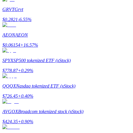
GRVT
Grvt
$
0.2821
-6.55
%
Doorverwijzing
AEON
AEON
Nodig een vriend uit om contante beloningen te ontvangen
$
0.06154
+
16.57
%
BTC Welcome Rewards
SPYX
SP500 tokenized ETF (xStock)
$
778.87
+
0.29
%
QQQX
Nasdaq tokenized ETF (xStock)
$
726.45
+
0.40
%
AVGOX
Broadcom tokenized stock (xStock)
$
424.35
+
0.90
%
BTC Welcome Rewards