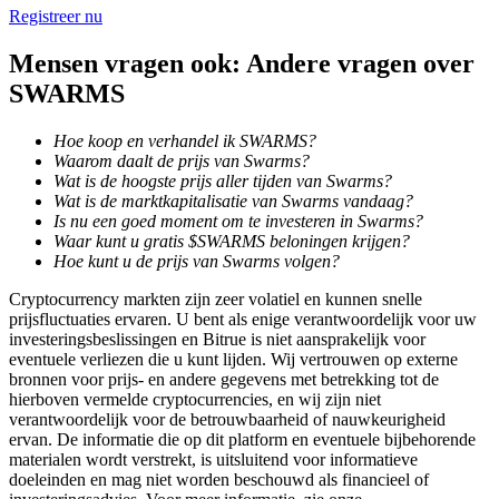
Registreer nu
Mensen vragen ook: Andere vragen over
BTR-vergrendelingen
SWARMS
Exclusieve beleggingen voor BTR-houders
Hoe koop en verhandel ik SWARMS?
Waarom daalt de prijs van Swarms?
Wat is de hoogste prijs aller tijden van Swarms?
Wat is de marktkapitalisatie van Swarms vandaag?
Is nu een goed moment om te investeren in Swarms?
Waar kunt u gratis $SWARMS beloningen krijgen?
Hoe kunt u de prijs van Swarms volgen?
Cryptocurrency markten zijn zeer volatiel en kunnen snelle
prijsfluctuaties ervaren. U bent als enige verantwoordelijk voor uw
Leningen
investeringsbeslissingen en Bitrue is niet aansprakelijk voor
eventuele verliezen die u kunt lijden. Wij vertrouwen op externe
Door crypto ondersteunde leenservice
bronnen voor prijs- en andere gegevens met betrekking tot de
hierboven vermelde cryptocurrencies, en wij zijn niet
verantwoordelijk voor de betrouwbaarheid of nauwkeurigheid
ervan. De informatie die op dit platform en eventuele bijbehorende
materialen wordt verstrekt, is uitsluitend voor informatieve
doeleinden en mag niet worden beschouwd als financieel of