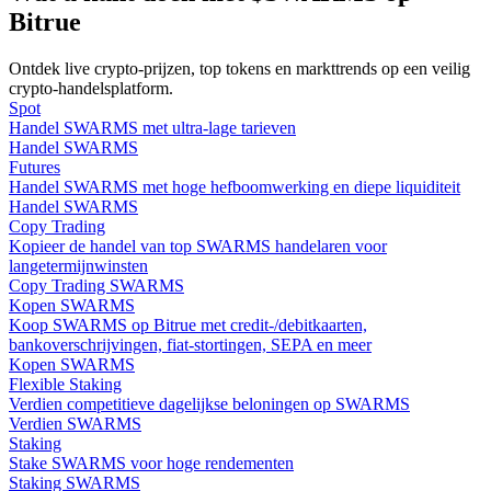
Bitrue
Gids
Ontdek live crypto-prijzen, top tokens en markttrends op een veilig
Futures-startgids
crypto-handelsplatform.
Spot
Handel SWARMS met ultra-lage tarieven
Handel SWARMS
Futures
Handel SWARMS met hoge hefboomwerking en diepe liquiditeit
Handel SWARMS
Copy Trading
Kopieer de handel van top SWARMS handelaren voor
langetermijnwinsten
Copy Trading SWARMS
Kopen SWARMS
Handelsstrategieën
Koop SWARMS op Bitrue met credit-/debitkaarten,
bankoverschrijvingen, fiat-stortingen, SEPA en meer
Leer hoe u winstgevend kunt blijven
Kopen SWARMS
Flexible Staking
Verdien competitieve dagelijkse beloningen op SWARMS
Verdien SWARMS
Staking
Stake SWARMS voor hoge rendementen
Staking SWARMS