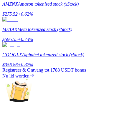
Deposit & Trade BTC to Share 25000 USDT prize pool!
AMZNX
Amazon tokenized stock (xStock)
$
275.52
+
0.62
%
Deposit CASHCAT & Win
METAX
Meta tokenized stock (xStock)
Share 500000 CASHCAT prize pool
$
596.55
+
0.73
%
GOOGLX
Alphabet tokenized stock (xStock)
Exclusive for BitMart Users
$
356.86
+
0.37
%
Registreer & Ontvang tot
1788 USDT
bonus
Register & Trade to Win 500,000 USDT
Nu lid worden
Precious Metals Trading Carnival
Trade Gold & Silver · 33,333 USDT Bonus