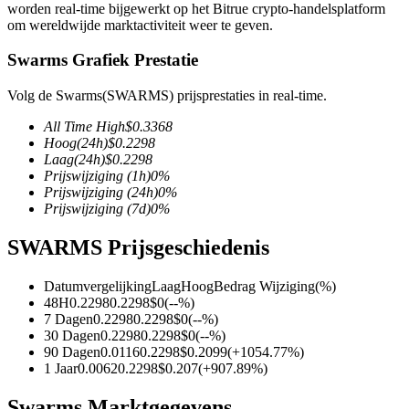
worden real-time bijgewerkt op het Bitrue crypto-handelsplatform
om wereldwijde marktactiviteit weer te geven.
Swarms Grafiek Prestatie
COIN-M-futures
Volg de Swarms(SWARMS) prijsprestaties in real-time.
Cryptocurrency-futures
All Time High
$
0.3368
Hoog
(24h)
$
0.2298
Laag
(24h)
$
0.2298
Prijswijziging
(1h)
0
%
TradFi
Prijswijziging
(24h)
0
%
Prijswijziging
(7d)
0
%
Derivaten voor aandelen, forex, edelmetalen en grondstoffen
SWARMS Prijsgeschiedenis
Datumvergelijking
Laag
Hoog
Bedrag Wijziging
(%)
48H
0.2298
0.2298
$
0
(
--
%)
7 Dagen
0.2298
0.2298
$
0
(
--
%)
30 Dagen
0.2298
0.2298
$
0
(
--
%)
90 Dagen
0.0116
0.2298
$
0.2099
(
+
1054.77
%)
1 Jaar
0.0062
0.2298
$
0.207
(
+
907.89
%)
USDC-futures
Swarms Marktgegevens