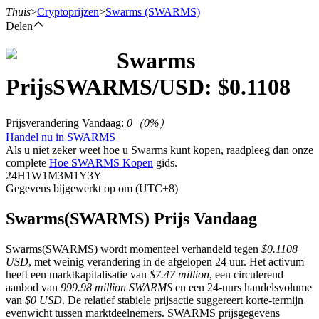
Thuis
>
Cryptoprijzen
>
Swarms
(SWARMS)
Delen
Swarms
Termijncontracten
Prijs
SWARMS
/USD: $
0.1108
Prijsverandering Vandaag
:
0
（
0
%）
Handel nu in SWARMS
Als u niet zeker weet hoe u Swarms kunt kopen, raadpleeg dan onze
complete
Hoe SWARMS Kopen
gids.
24H
1W
1M
3M
1Y
3Y
Gegevens bijgewerkt op om (UTC+8)
USDT-futures
Swarms(SWARMS) Prijs Vandaag
Futures met USDT als onderpand
Swarms(SWARMS) wordt momenteel verhandeld tegen
$0.1108
USD
, met weinig verandering in de afgelopen 24 uur. Het activum
heeft een marktkapitalisatie van
$7.47 million
, een circulerend
aanbod van
999.98 million SWARMS
en een 24-uurs handelsvolume
van
$0 USD
. De relatief stabiele prijsactie suggereert korte-termijn
evenwicht tussen marktdeelnemers. SWARMS prijsgegevens