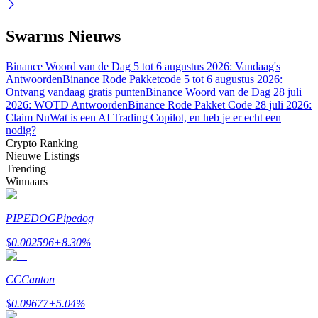
Swarms Nieuws
Binance Woord van de Dag 5 tot 6 augustus 2026: Vandaag's
Antwoorden
Binance Rode Pakketcode 5 tot 6 augustus 2026:
Bitrue-partners
Ontvang vandaag gratis punten
Binance Woord van de Dag 28 juli
2026: WOTD Antwoorden
Binance Rode Pakket Code 28 juli 2026:
Claim Nu
Wat is een AI Trading Copilot, en heb je er echt een
nodig?
Crypto Ranking
Nieuwe Listings
Trending
Winnaars
PIPEDOG
Pipedog
Bitrue Affiliates
$
0.002596
+
8.30
%
Tot 65% commissies!
CC
Canton
$
0.09677
+
5.04
%