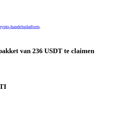
rypto-handelsplatform
.
pakket van 236 USDT te claimen
TI