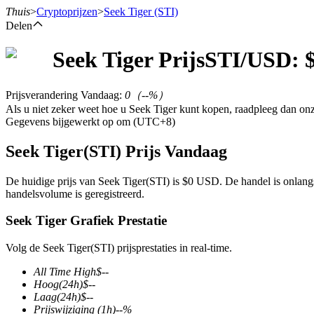
Thuis
>
Cryptoprijzen
>
Seek Tiger
(STI)
Delen
Seek Tiger
Prijs
STI
/USD: 
Termijncontracten
Prijsverandering Vandaag
:
0
（
--
%）
Als u niet zeker weet hoe u Seek Tiger kunt kopen, raadpleeg dan o
Gegevens bijgewerkt op om (UTC+8)
Seek Tiger(STI) Prijs Vandaag
De huidige prijs van Seek Tiger(STI) is $0 USD. De handel is onlan
handelsvolume is geregistreerd.
USDT-futures
Seek Tiger Grafiek Prestatie
Futures met USDT als onderpand
Volg de Seek Tiger(STI) prijsprestaties in real-time.
All Time High
$
--
Hoog
(24h)
$
--
Laag
(24h)
$
--
Prijswijziging
(1h)
--
%