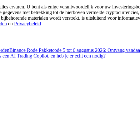
aties ervaren. U bent als enige verantwoordelijk voor uw investeringsbes
re gegevens met betrekking tot de hierboven vermelde cryptocurrencies,
 bijbehorende materialen wordt verstrekt, is uitsluitend voor informati
den
en
Privacybeleid
.
orden
Binance Rode Pakketcode 5 tot 6 augustus 2026: Ontvang vandaag
s een AI Trading Copilot, en heb je er echt een nodig?