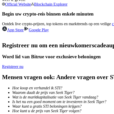
Official Website
Blockchain Explorer
Futures met USDC als onderpand
Begin uw crypto-reis binnen enkele minuten
Ontdek live crypto-prijzen, top tokens en markttrends op een veilige
c
App Store
Google Play
Registreer nu om een nieuwkomerscadeau
Word lid van Bitrue voor exclusieve beloningen
Kopiëren Handel
Sluit je aan bij top traders
Registreer nu
Mensen vragen ook: Andere vragen over S
Hoe koop en verhandel ik STI?
Waarom daalt de prijs van Seek Tiger?
Wat is de marktkapitalisatie van Seek Tiger vandaag?
Is het nu een goed moment om te investeren in Seek Tiger?
Waar kunt u gratis STI beloningen krijgen?
Hoe kunt u de prijs van Seek Tiger volgen?