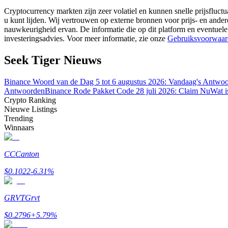
Word een Copy Trader
Cryptocurrency markten zijn zeer volatiel en kunnen snelle prijsfluctu
u kunt lijden. Wij vertrouwen op externe bronnen voor prijs- en ande
Geniet van winstdeling en copy trading commissies
nauwkeurigheid ervan. De informatie die op dit platform en eventuele
investeringsadvies. Voor meer informatie, zie onze
Gebruiksvoorwaar
Seek Tiger Nieuws
Binance Woord van de Dag 5 tot 6 augustus 2026: Vandaag's Antwo
Antwoorden
Binance Rode Pakket Code 28 juli 2026: Claim Nu
Wat i
Crypto Ranking
Nieuwe Listings
Trending
Winnaars
Informatie
Big data-analyse inclusief handelsinformatie, enz.
CC
Canton
$
0.1022
-6.31
%
GRVT
Grvt
$
0.2796
+
5.79
%