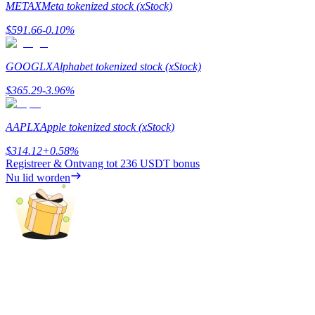
METAX
Meta tokenized stock (xStock)
Verdienen
$
591.66
-0.10
%
GOOGLX
Alphabet tokenized stock (xStock)
$
365.29
-3.96
%
AAPLX
Apple tokenized stock (xStock)
$
314.12
+
0.58
%
Registreer & Ontvang tot
236 USDT
bonus
Macht varkentje
Nu lid worden
Verdien dagelijks competitieve beloningen