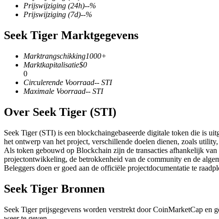
Prijswijziging
(24h)
--
%
Prijswijziging
(7d)
--
%
Seek Tiger Marktgegevens
COIN-M-futures
Marktrangschikking
1000+
Cryptocurrency-futures
Marktkapitalisatie
$
0
0
Circulerende Voorraad
--
STI
Maximale Voorraad
--
STI
TradFi
Over Seek Tiger (STI)
Derivaten voor aandelen, forex, edelmetalen en grondstoffen
Seek Tiger (STI) is een blockchaingebaseerde digitale token die is ui
het ontwerp van het project, verschillende doelen dienen, zoals utili
Als token gebouwd op Blockchain zijn de transacties afhankelijk van
projectontwikkeling, de betrokkenheid van de community en de alge
Beleggers doen er goed aan de officiële projectdocumentatie te raadp
Seek Tiger Bronnen
Seek Tiger prijsgegevens worden verstrekt door CoinMarketCap en g
USDC-futures
weer te geven.