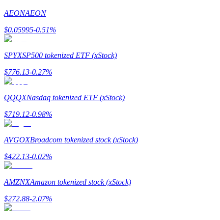
AEON
AEON
Gids
$
0.05995
-0.51
%
Futures-startgids
SPYX
SP500 tokenized ETF (xStock)
$
776.13
-0.27
%
QQQX
Nasdaq tokenized ETF (xStock)
$
719.12
-0.98
%
Handelsstrategieën
AVGOX
Broadcom tokenized stock (xStock)
Leer hoe u winstgevend kunt blijven
$
422.13
-0.02
%
AMZNX
Amazon tokenized stock (xStock)
$
272.88
-2.07
%