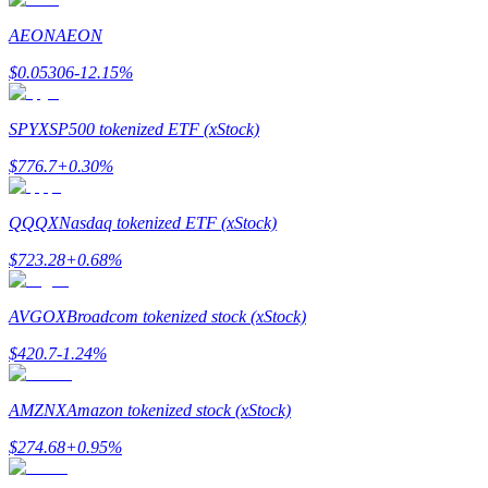
AEON
AEON
Gids
$
0.05306
-12.15
%
Futures-startgids
SPYX
SP500 tokenized ETF (xStock)
$
776.7
+
0.30
%
QQQX
Nasdaq tokenized ETF (xStock)
$
723.28
+
0.68
%
Handelsstrategieën
AVGOX
Broadcom tokenized stock (xStock)
Leer hoe u winstgevend kunt blijven
$
420.7
-1.24
%
AMZNX
Amazon tokenized stock (xStock)
$
274.68
+
0.95
%