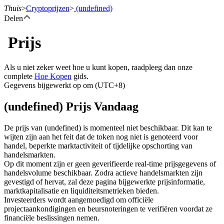
Thuis
>
Cryptoprijzen
>
(undefined)
Delen
Prijs
Termijncontracten
Als u niet zeker weet hoe u kunt kopen, raadpleeg dan onze
complete
Hoe Kopen
gids.
Gegevens bijgewerkt op om (UTC+8)
(undefined) Prijs Vandaag
De prijs van (undefined) is momenteel niet beschikbaar. Dit kan te
wijten zijn aan het feit dat de token nog niet is genoteerd voor
handel, beperkte marktactiviteit of tijdelijke opschorting van
USDT-futures
handelsmarkten.
Op dit moment zijn er geen geverifieerde real-time prijsgegevens of
Futures met USDT als onderpand
handelsvolume beschikbaar. Zodra actieve handelsmarkten zijn
gevestigd of hervat, zal deze pagina bijgewerkte prijsinformatie,
marktkapitalisatie en liquiditeitsmetrieken bieden.
Investeerders wordt aangemoedigd om officiële
projectaankondigingen en beursnoteringen te verifiëren voordat ze
financiële beslissingen nemen.