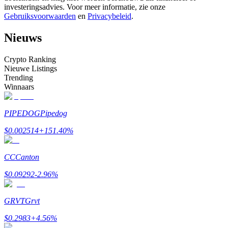
investeringsadvies. Voor meer informatie, zie onze
Word een Copy Trader
Gebruiksvoorwaarden
en
Privacybeleid
.
Geniet van winstdeling en copy trading commissies
Nieuws
Crypto Ranking
Nieuwe Listings
Trending
Winnaars
PIPEDOG
Pipedog
Informatie
$
0.002514
+
151.40
%
Big data-analyse inclusief handelsinformatie, enz.
CC
Canton
$
0.09292
-2.96
%
GRVT
Grvt
$
0.2983
+
4.56
%