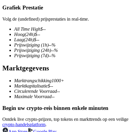
Grafiek Prestatie
Volg de (undefined) prijsprestaties in real-time.
COIN-M-futures
All Time High
$
--
Hoog
(24h)
$
--
Cryptocurrency-futures
Laag
(24h)
$
--
Prijswijziging
(1h)
--
%
Prijswijziging
(24h)
--
%
Prijswijziging
(7d)
--
%
TradFi
Marktgegevens
Derivaten voor aandelen, forex, edelmetalen en grondstoffen
Marktrangschikking
1000+
Marktkapitalisatie
$
--
Circulerende Voorraad
--
Maximale Voorraad
--
Begin uw crypto-reis binnen enkele minuten
Ontdek live crypto-prijzen, top tokens en markttrends op een veilige
crypto-handelsplatform
.
USDC-futures
App Store
Google Play