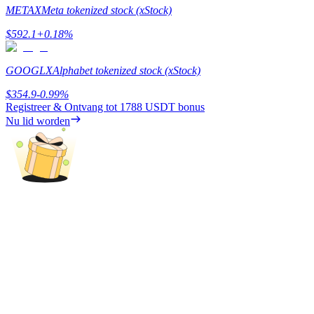
METAX
Meta tokenized stock (xStock)
Verdienen
$
592.1
+
0.18
%
GOOGLX
Alphabet tokenized stock (xStock)
$
354.9
-0.99
%
Registreer & Ontvang tot
1788 USDT
bonus
Nu lid worden
Macht varkentje
Verdien dagelijks competitieve beloningen