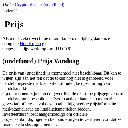
Thuis
>
Cryptoprijzen
>
(undefined)
Delen
Prijs
Termijncontracten
Als u niet zeker weet hoe u kunt kopen, raadpleeg dan onze
complete
Hoe Kopen
gids.
Gegevens bijgewerkt op om (UTC+8)
(undefined) Prijs Vandaag
De prijs van (undefined) is momenteel niet beschikbaar. Dit kan te
wijten zijn aan het feit dat de token nog niet is genoteerd voor
handel, beperkte marktactiviteit of tijdelijke opschorting van
USDT-futures
handelsmarkten.
Op dit moment zijn er geen geverifieerde real-time prijsgegevens of
Futures met USDT als onderpand
handelsvolume beschikbaar. Zodra actieve handelsmarkten zijn
gevestigd of hervat, zal deze pagina bijgewerkte prijsinformatie,
marktkapitalisatie en liquiditeitsmetrieken bieden.
Investeerders wordt aangemoedigd om officiële
projectaankondigingen en beursnoteringen te verifiëren voordat ze
financiële beslissingen nemen.