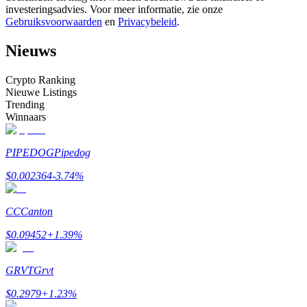
investeringsadvies. Voor meer informatie, zie onze
Word een Copy Trader
Gebruiksvoorwaarden
en
Privacybeleid
.
Geniet van winstdeling en copy trading commissies
Nieuws
Crypto Ranking
Nieuwe Listings
Trending
Winnaars
PIPEDOG
Pipedog
Informatie
$
0.002364
-3.74
%
Big data-analyse inclusief handelsinformatie, enz.
CC
Canton
$
0.09452
+
1.39
%
GRVT
Grvt
$
0.2979
+
1.23
%