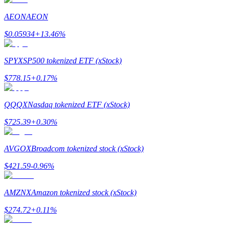
AEON
AEON
Gids
$
0.05934
+
13.46
%
Futures-startgids
SPYX
SP500 tokenized ETF (xStock)
$
778.15
+
0.17
%
QQQX
Nasdaq tokenized ETF (xStock)
$
725.39
+
0.30
%
Handelsstrategieën
AVGOX
Broadcom tokenized stock (xStock)
Leer hoe u winstgevend kunt blijven
$
421.59
-0.96
%
AMZNX
Amazon tokenized stock (xStock)
$
274.72
+
0.11
%