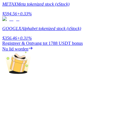
METAX
Meta tokenized stock (xStock)
Verdienen
$
594.56
+
0.33
%
GOOGLX
Alphabet tokenized stock (xStock)
$
356.46
+
0.31
%
Registreer & Ontvang tot
1788 USDT
bonus
Nu lid worden
Macht varkentje
Verdien dagelijks competitieve beloningen