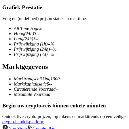
Grafiek Prestatie
Volg de (undefined) prijsprestaties in real-time.
COIN-M-futures
All Time High
$
--
Hoog
(24h)
$
--
Cryptocurrency-futures
Laag
(24h)
$
--
Prijswijziging
(1h)
--
%
Prijswijziging
(24h)
--
%
Prijswijziging
(7d)
--
%
TradFi
Marktgegevens
Derivaten voor aandelen, forex, edelmetalen en grondstoffen
Marktrangschikking
1000+
Marktkapitalisatie
$
--
Circulerende Voorraad
--
Maximale Voorraad
--
Begin uw crypto-reis binnen enkele minuten
Ontdek live crypto-prijzen, top tokens en markttrends op een veilige
crypto-handelsplatform
.
USDC-futures
App Store
Google Play