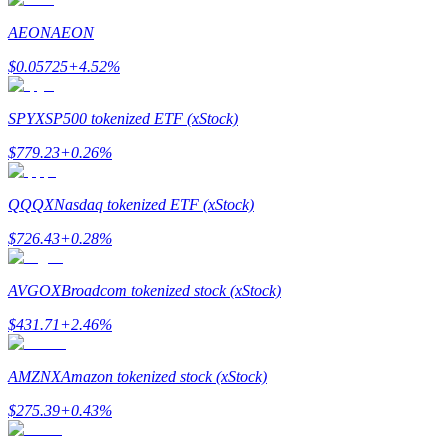
AEON
AEON
Gids
$
0.05725
+
4.52
%
Futures-startgids
SPYX
SP500 tokenized ETF (xStock)
$
779.23
+
0.26
%
QQQX
Nasdaq tokenized ETF (xStock)
$
726.43
+
0.28
%
Handelsstrategieën
AVGOX
Broadcom tokenized stock (xStock)
Leer hoe u winstgevend kunt blijven
$
431.71
+
2.46
%
AMZNX
Amazon tokenized stock (xStock)
$
275.39
+
0.43
%