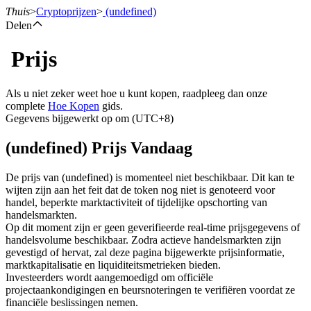
Thuis
>
Cryptoprijzen
>
(undefined)
Delen
Prijs
Termijncontracten
Als u niet zeker weet hoe u kunt kopen, raadpleeg dan onze
complete
Hoe Kopen
gids.
Gegevens bijgewerkt op om (UTC+8)
(undefined) Prijs Vandaag
De prijs van (undefined) is momenteel niet beschikbaar. Dit kan te
wijten zijn aan het feit dat de token nog niet is genoteerd voor
handel, beperkte marktactiviteit of tijdelijke opschorting van
USDT-futures
handelsmarkten.
Op dit moment zijn er geen geverifieerde real-time prijsgegevens of
Futures met USDT als onderpand
handelsvolume beschikbaar. Zodra actieve handelsmarkten zijn
gevestigd of hervat, zal deze pagina bijgewerkte prijsinformatie,
marktkapitalisatie en liquiditeitsmetrieken bieden.
Investeerders wordt aangemoedigd om officiële
projectaankondigingen en beursnoteringen te verifiëren voordat ze
financiële beslissingen nemen.