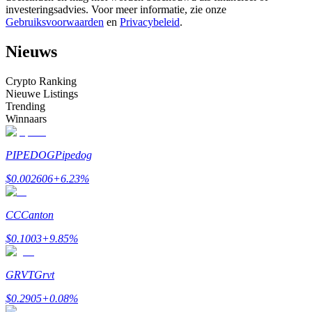
investeringsadvies. Voor meer informatie, zie onze
Word een Copy Trader
Gebruiksvoorwaarden
en
Privacybeleid
.
Geniet van winstdeling en copy trading commissies
Nieuws
Crypto Ranking
Nieuwe Listings
Trending
Winnaars
PIPEDOG
Pipedog
Informatie
$
0.002606
+
6.23
%
Big data-analyse inclusief handelsinformatie, enz.
CC
Canton
$
0.1003
+
9.85
%
GRVT
Grvt
$
0.2905
+
0.08
%