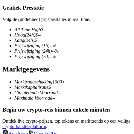
Grafiek Prestatie
Volg de (undefined) prijsprestaties in real-time.
COIN-M-futures
All Time High
$
--
Hoog
(24h)
$
--
Cryptocurrency-futures
Laag
(24h)
$
--
Prijswijziging
(1h)
--
%
Prijswijziging
(24h)
--
%
Prijswijziging
(7d)
--
%
TradFi
Marktgegevens
Derivaten voor aandelen, forex, edelmetalen en grondstoffen
Marktrangschikking
1000+
Marktkapitalisatie
$
--
Circulerende Voorraad
--
Maximale Voorraad
--
Begin uw crypto-reis binnen enkele minuten
Ontdek live crypto-prijzen, top tokens en markttrends op een veilige
crypto-handelsplatform
.
USDC-futures
App Store
Google Play