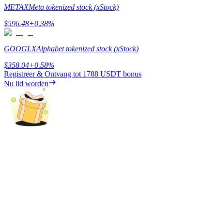
METAX
Meta tokenized stock (xStock)
Verdienen
$
596.48
+
0.38
%
GOOGLX
Alphabet tokenized stock (xStock)
$
358.04
+
0.58
%
Registreer & Ontvang tot
1788 USDT
bonus
Nu lid worden
Macht varkentje
Verdien dagelijks competitieve beloningen