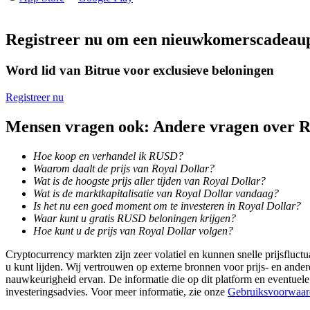
Futures met USDC als onderpand
Registreer nu om een nieuwkomerscadeau
Word lid van Bitrue voor exclusieve beloningen
Registreer nu
Mensen vragen ook: Andere vragen over
Hoe koop en verhandel ik RUSD?
Kopiëren Handel
Waarom daalt de prijs van Royal Dollar?
Sluit je aan bij top traders
Wat is de hoogste prijs aller tijden van Royal Dollar?
Wat is de marktkapitalisatie van Royal Dollar vandaag?
Is het nu een goed moment om te investeren in Royal Dollar?
Waar kunt u gratis RUSD beloningen krijgen?
Hoe kunt u de prijs van Royal Dollar volgen?
Cryptocurrency markten zijn zeer volatiel en kunnen snelle prijsfluctu
u kunt lijden. Wij vertrouwen op externe bronnen voor prijs- en ande
nauwkeurigheid ervan. De informatie die op dit platform en eventuele
investeringsadvies. Voor meer informatie, zie onze
Gebruiksvoorwaar