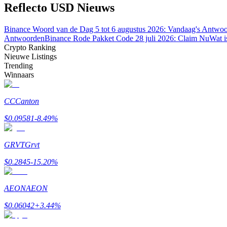
Reflecto USD Nieuws
Word een Copy Trader
Geniet van winstdeling en copy trading commissies
Binance Woord van de Dag 5 tot 6 augustus 2026: Vandaag's Antwo
Antwoorden
Binance Rode Pakket Code 28 juli 2026: Claim Nu
Wat i
Crypto Ranking
Nieuwe Listings
Trending
Winnaars
CC
Canton
$
0.09581
-8.49
%
Informatie
GRVT
Grvt
Big data-analyse inclusief handelsinformatie, enz.
$
0.2845
-15.20
%
AEON
AEON
$
0.06042
+
3.44
%