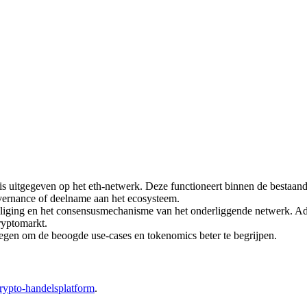
s uitgegeven op het eth-netwerk. Deze functioneert binnen de bestaande 
governance of deelname aan het ecosysteem.
eiliging en het consensusmechanisme van het onderliggende netwerk. Ad
ryptomarkt.
legen om de beoogde use-cases en tokenomics beter te begrijpen.
rypto-handelsplatform
.