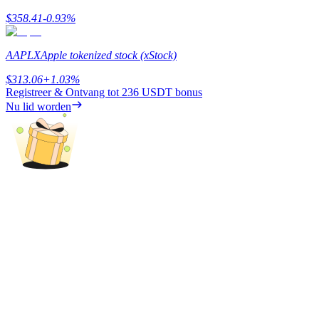
$
358.41
-0.93
%
Verdienen
AAPLX
Apple tokenized stock (xStock)
$
313.06
+
1.03
%
Registreer & Ontvang tot
236 USDT
bonus
Nu lid worden
Macht varkentje
Verdien dagelijks competitieve beloningen