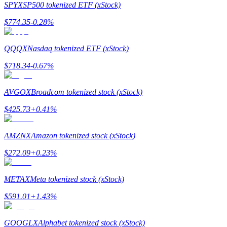
SPYX
SP500 tokenized ETF (xStock)
Gids
$
774.35
-0.28
%
Futures-startgids
QQQX
Nasdaq tokenized ETF (xStock)
$
718.34
-0.67
%
AVGOX
Broadcom tokenized stock (xStock)
$
425.73
+
0.41
%
AMZNX
Amazon tokenized stock (xStock)
Handelsstrategieën
$
272.09
+
0.23
%
Leer hoe u winstgevend kunt blijven
METAX
Meta tokenized stock (xStock)
$
591.01
+
1.43
%
GOOGLX
Alphabet tokenized stock (xStock)