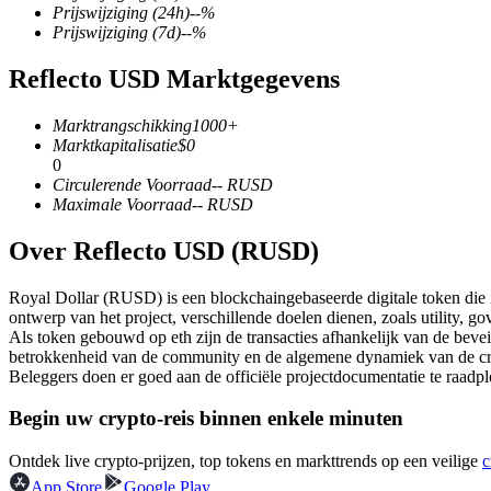
Prijswijziging
(24h)
--
%
Prijswijziging
(7d)
--
%
Reflecto USD Marktgegevens
COIN-M-futures
Marktrangschikking
1000+
Cryptocurrency-futures
Marktkapitalisatie
$
0
0
Circulerende Voorraad
--
RUSD
Maximale Voorraad
--
RUSD
TradFi
Over Reflecto USD (RUSD)
Derivaten voor aandelen, forex, edelmetalen en grondstoffen
Royal Dollar (RUSD) is een blockchaingebaseerde digitale token die i
ontwerp van het project, verschillende doelen dienen, zoals utility, 
Als token gebouwd op eth zijn de transacties afhankelijk van de bev
betrokkenheid van de community en de algemene dynamiek van de c
Beleggers doen er goed aan de officiële projectdocumentatie te raadp
Begin uw crypto-reis binnen enkele minuten
Ontdek live crypto-prijzen, top tokens en markttrends op een veilige
c
USDC-futures
App Store
Google Play