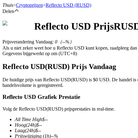
Thuis
>
Cryptoprijzen
>
Reflecto USD
(RUSD)
Delen
Reflecto USD
Prijs
RUS
Termijncontracten
Prijsverandering Vandaag
:
0
（
--
%）
Als u niet zeker weet hoe u Reflecto USD kunt kopen, raadpleeg da
Gegevens bijgewerkt op om (UTC+8)
Reflecto USD(RUSD) Prijs Vandaag
De huidige prijs van Reflecto USD(RUSD) is $0 USD. De handel is o
handelsvolume is geregistreerd.
USDT-futures
Reflecto USD Grafiek Prestatie
Futures met USDT als onderpand
Volg de Reflecto USD(RUSD) prijsprestaties in real-time.
All Time High
$
--
Hoog
(24h)
$
--
Laag
(24h)
$
--
Prijswijziging
(1h)
--
%