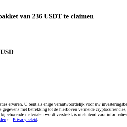
pakket van 236 USDT te claimen
 RUSD
aties ervaren. U bent als enige verantwoordelijk voor uw investeringsbes
re gegevens met betrekking tot de hierboven vermelde cryptocurrencies,
 bijbehorende materialen wordt verstrekt, is uitsluitend voor informati
den
en
Privacybeleid
.