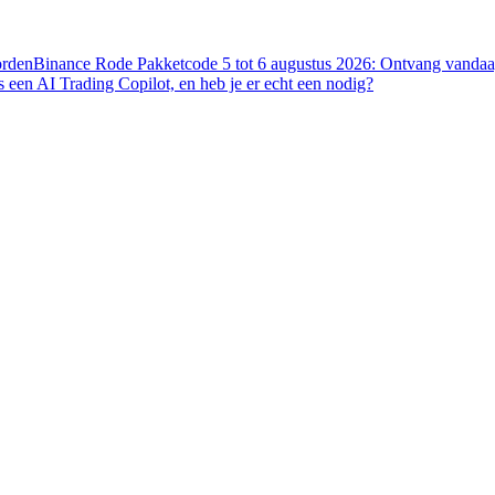
orden
Binance Rode Pakketcode 5 tot 6 augustus 2026: Ontvang vandaag
s een AI Trading Copilot, en heb je er echt een nodig?