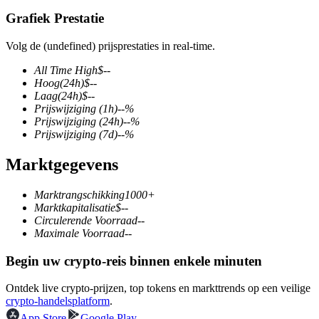
Grafiek Prestatie
Volg de (undefined) prijsprestaties in real-time.
COIN-M-futures
All Time High
$
--
Hoog
(24h)
$
--
Cryptocurrency-futures
Laag
(24h)
$
--
Prijswijziging
(1h)
--
%
Prijswijziging
(24h)
--
%
Prijswijziging
(7d)
--
%
TradFi
Marktgegevens
Derivaten voor aandelen, forex, edelmetalen en grondstoffen
Marktrangschikking
1000+
Marktkapitalisatie
$
--
Circulerende Voorraad
--
Maximale Voorraad
--
Begin uw crypto-reis binnen enkele minuten
Ontdek live crypto-prijzen, top tokens en markttrends op een veilige
crypto-handelsplatform
.
USDC-futures
App Store
Google Play