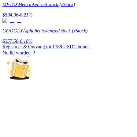
METAX
Meta tokenized stock (xStock)
Verdienen
$
594.96
-0.21
%
GOOGLX
Alphabet tokenized stock (xStock)
$
357.58
-0.18
%
Registreer & Ontvang tot
1788 USDT
bonus
Nu lid worden
Macht varkentje
Verdien dagelijks competitieve beloningen