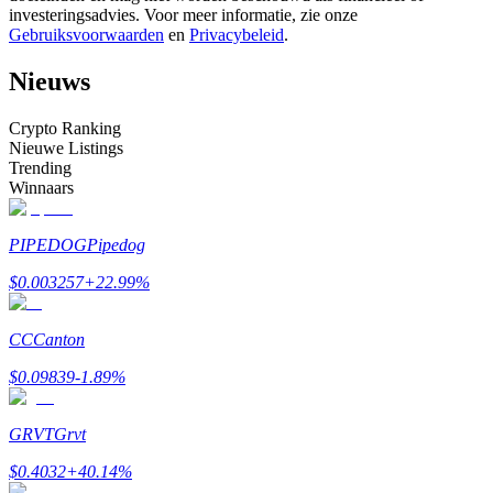
investeringsadvies. Voor meer informatie, zie onze
Word een Copy Trader
Gebruiksvoorwaarden
en
Privacybeleid
.
Geniet van winstdeling en copy trading commissies
Nieuws
Crypto Ranking
Nieuwe Listings
Trending
Winnaars
PIPEDOG
Pipedog
Informatie
$
0.003257
+
22.99
%
Big data-analyse inclusief handelsinformatie, enz.
CC
Canton
$
0.09839
-1.89
%
GRVT
Grvt
$
0.4032
+
40.14
%