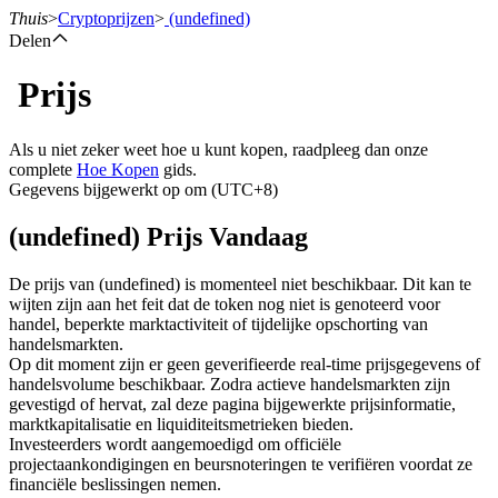
Thuis
>
Cryptoprijzen
>
(undefined)
Delen
Prijs
Termijncontracten
Als u niet zeker weet hoe u kunt kopen, raadpleeg dan onze
complete
Hoe Kopen
gids.
Gegevens bijgewerkt op om (UTC+8)
(undefined) Prijs Vandaag
De prijs van (undefined) is momenteel niet beschikbaar. Dit kan te
wijten zijn aan het feit dat de token nog niet is genoteerd voor
handel, beperkte marktactiviteit of tijdelijke opschorting van
USDT-futures
handelsmarkten.
Op dit moment zijn er geen geverifieerde real-time prijsgegevens of
Futures met USDT als onderpand
handelsvolume beschikbaar. Zodra actieve handelsmarkten zijn
gevestigd of hervat, zal deze pagina bijgewerkte prijsinformatie,
marktkapitalisatie en liquiditeitsmetrieken bieden.
Investeerders wordt aangemoedigd om officiële
projectaankondigingen en beursnoteringen te verifiëren voordat ze
financiële beslissingen nemen.