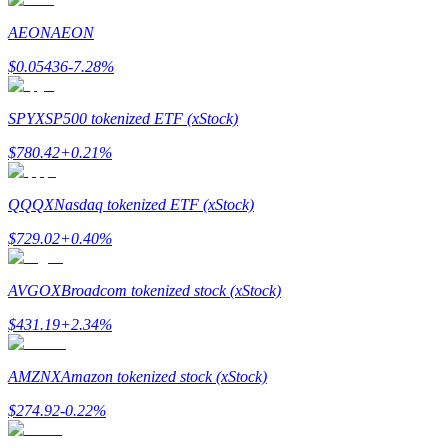
AEON
AEON
Gids
$
0.05436
-7.28
%
Futures-startgids
SPYX
SP500 tokenized ETF (xStock)
$
780.42
+
0.21
%
QQQX
Nasdaq tokenized ETF (xStock)
$
729.02
+
0.40
%
Handelsstrategieën
AVGOX
Broadcom tokenized stock (xStock)
Leer hoe u winstgevend kunt blijven
$
431.19
+
2.34
%
AMZNX
Amazon tokenized stock (xStock)
$
274.92
-0.22
%