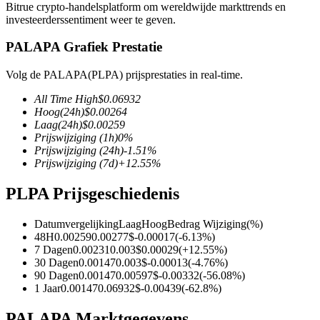
Bitrue crypto-handelsplatform om wereldwijde markttrends en
investeerderssentiment weer te geven.
PALAPA Grafiek Prestatie
COIN-M-futures
Volg de PALAPA(PLPA) prijsprestaties in real-time.
Cryptocurrency-futures
All Time High
$
0.06932
Hoog
(24h)
$
0.00264
Laag
(24h)
$
0.00259
Prijswijziging
(1h)
0
%
TradFi
Prijswijziging
(24h)
-1.51
%
Prijswijziging
(7d)
+
12.55
%
Derivaten voor aandelen, forex, edelmetalen en grondstoffen
PLPA Prijsgeschiedenis
Datumvergelijking
Laag
Hoog
Bedrag Wijziging
(%)
48H
0.00259
0.00277
$
-0.00017
(
-6.13
%)
7 Dagen
0.00231
0.003
$
0.00029
(
+
12.55
%)
30 Dagen
0.00147
0.003
$
-0.00013
(
-4.76
%)
90 Dagen
0.00147
0.00597
$
-0.00332
(
-56.08
%)
1 Jaar
0.00147
0.06932
$
-0.00439
(
-62.8
%)
USDC-futures
PALAPA Marktgegevens