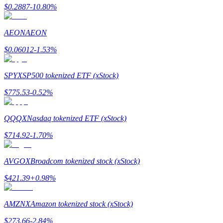
$
0.2887
-10.80
%
AEON
AEON
$
0.06012
-1.53
%
Bitrue-partners
SPYX
SP500 tokenized ETF (xStock)
$
775.53
-0.52
%
QQQX
Nasdaq tokenized ETF (xStock)
$
714.92
-1.70
%
Bitrue Affiliates
AVGOX
Broadcom tokenized stock (xStock)
Tot 65% commissies!
$
421.39
+
0.98
%
AMZNX
Amazon tokenized stock (xStock)
$
273.66
-2.84
%