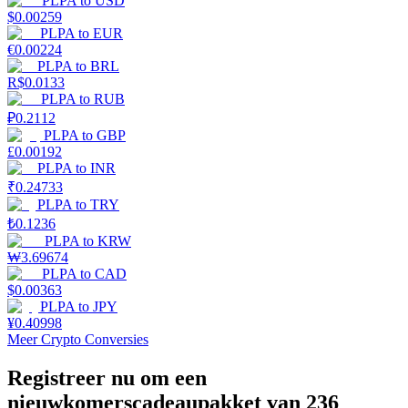
PLPA
to
USD
$
0.00259
PLPA
to
EUR
Verdienen
€
0.00224
PLPA
to
BRL
R$
0.0133
PLPA
to
RUB
₽
0.2112
PLPA
to
GBP
£
0.00192
PLPA
to
INR
₹
0.24733
PLPA
to
TRY
Macht varkentje
₺
0.1236
PLPA
to
KRW
Verdien dagelijks competitieve beloningen
₩
3.69674
PLPA
to
CAD
$
0.00363
PLPA
to
JPY
¥
0.40998
Meer Crypto Conversies
Registreer nu om een
nieuwkomerscadeaupakket van 236