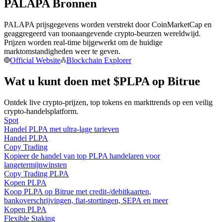
PALAPA Bronnen
Word een Copy Trader
Geniet van winstdeling en copy trading commissies
PALAPA prijsgegevens worden verstrekt door CoinMarketCap en
geaggregeerd van toonaangevende crypto-beurzen wereldwijd.
Prijzen worden real-time bijgewerkt om de huidige
marktomstandigheden weer te geven.
Official Website
Blockchain Explorer
Wat u kunt doen met $PLPA op Bitrue
Ontdek live crypto-prijzen, top tokens en markttrends op een veilig
crypto-handelsplatform.
Spot
Informatie
Handel PLPA met ultra-lage tarieven
Handel PLPA
Big data-analyse inclusief handelsinformatie, enz.
Copy Trading
Kopieer de handel van top PLPA handelaren voor
langetermijnwinsten
Copy Trading PLPA
Kopen PLPA
Koop PLPA op Bitrue met credit-/debitkaarten,
bankoverschrijvingen, fiat-stortingen, SEPA en meer
Kopen PLPA
Flexible Staking