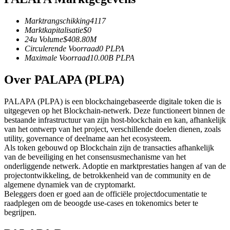
Futures met USDC als onderpand
Marktrangschikking
4117
Marktkapitalisatie
$
0
24u Volume
$
408.80M
Circulerende Voorraad
0
PLPA
Maximale Voorraad
10.00B
PLPA
Over PALAPA (PLPA)
PALAPA (PLPA) is een blockchaingebaseerde digitale token die is
uitgegeven op het Blockchain-netwerk. Deze functioneert binnen de
Kopiëren Handel
bestaande infrastructuur van zijn host-blockchain en kan, afhankelijk
van het ontwerp van het project, verschillende doelen dienen, zoals
Sluit je aan bij top traders
utility, governance of deelname aan het ecosysteem.
Als token gebouwd op Blockchain zijn de transacties afhankelijk
van de beveiliging en het consensusmechanisme van het
onderliggende netwerk. Adoptie en marktprestaties hangen af van de
projectontwikkeling, de betrokkenheid van de community en de
algemene dynamiek van de cryptomarkt.
Beleggers doen er goed aan de officiële projectdocumentatie te
raadplegen om de beoogde use-cases en tokenomics beter te
begrijpen.