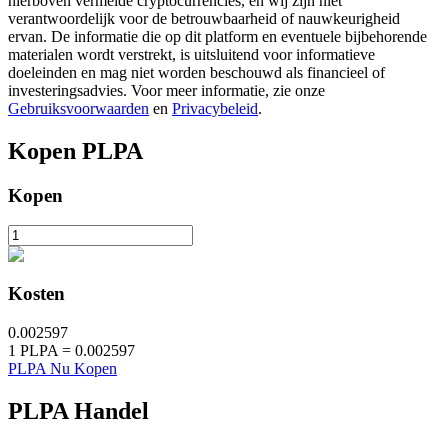
hierboven vermelde cryptocurrencies, en wij zijn niet
verantwoordelijk voor de betrouwbaarheid of nauwkeurigheid
ervan. De informatie die op dit platform en eventuele bijbehorende
materialen wordt verstrekt, is uitsluitend voor informatieve
BTR-vergrendelingen
doeleinden en mag niet worden beschouwd als financieel of
investeringsadvies. Voor meer informatie, zie onze
Exclusieve beleggingen voor BTR-houders
Gebruiksvoorwaarden
en
Privacybeleid
.
Kopen
PLPA
Kopen
Kosten
Leningen
0.002597
Door crypto ondersteunde leenservice
1
PLPA
=
0.002597
PLPA Nu Kopen
PLPA
Handel