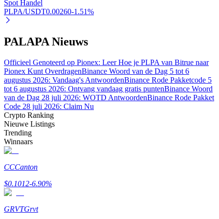
Spot Handel
PLPA/USDT
0.00260
-1.51
%
PALAPA Nieuws
Auto Invest
Grijp langetermijnwinst en flexibele belangen
Officieel Genoteerd op Pionex: Leer Hoe je PLPA van Bitrue naar
Pionex Kunt Overdragen
Binance Woord van de Dag 5 tot 6
augustus 2026: Vandaag's Antwoorden
Binance Rode Pakketcode 5
tot 6 augustus 2026: Ontvang vandaag gratis punten
Binance Woord
van de Dag 28 juli 2026: WOTD Antwoorden
Binance Rode Pakket
Code 28 juli 2026: Claim Nu
Crypto Ranking
Nieuwe Listings
Trending
Winnaars
Leer staken
CC
Canton
Meer informatie over het verdienen van passief inkomen
$
0.1012
-6.90
%
Bitrue
AI
GRVT
Grvt