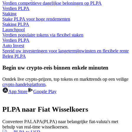
Verdien competitieve dagelijkse beloningen op PLPA
Verdien PLPA
Gids
Staking
Stake PLPA voor hoge rendementen
Futures-startgids
Staking PLPA
Launchpool
Verdien populaire tokens via flexibel staken
Verdien PLPA
Auto Invest
Spreid uw investeringen voor langetermijnwinsten en flexibele rente
Beleg PLPA
Begin uw crypto-reis binnen enkele minuten
Ontdek live crypto-prijzen, top tokens en markttrends op een veilige
Handelsstrategieën
crypto-handelsplatform
.
App Store
Google Play
Leer hoe u winstgevend kunt blijven
PLPA naar Fiat Wisselkoers
Converteer PALAPA(PLPA) naar belangrijke fiat-valuta's met
behulp van real-time wisselkoersen.