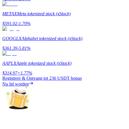
METAX
Meta tokenized stock (xStock)
$
591.02
-1.70
%
Doorverwijzing
GOOGLX
Alphabet tokenized stock (xStock)
Nodig een vriend uit om contante beloningen te ontvangen
$
361.39
-5.81
%
Deposit CASHCAT & Win
AAPLX
Apple tokenized stock (xStock)
$
314.97
+
1.77
%
Registreer & Ontvang tot
236 USDT
bonus
Nu lid worden
Deposit CASHCAT & Win