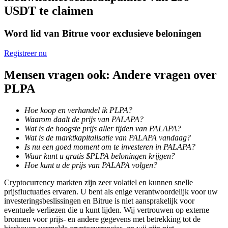
USDT te claimen
Uitzetten
Word lid van Bitrue voor exclusieve beloningen
Hoog rendement en directe toegang
Registreer nu
Mensen vragen ook: Andere vragen over
PLPA
Hoe koop en verhandel ik PLPA?
Waarom daalt de prijs van PALAPA?
Wat is de hoogste prijs aller tijden van PALAPA?
Wat is de marktkapitalisatie van PALAPA vandaag?
Launchpool
Is nu een goed moment om te investeren in PALAPA?
Waar kunt u gratis $PLPA beloningen krijgen?
Flexibel staken om populaire tokens te verdienen.
Hoe kunt u de prijs van PALAPA volgen?
Cryptocurrency markten zijn zeer volatiel en kunnen snelle
prijsfluctuaties ervaren. U bent als enige verantwoordelijk voor uw
investeringsbeslissingen en Bitrue is niet aansprakelijk voor
eventuele verliezen die u kunt lijden. Wij vertrouwen op externe
bronnen voor prijs- en andere gegevens met betrekking tot de