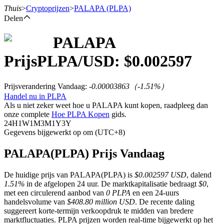
Thuis
>
Cryptoprijzen
>
PALAPA
(PLPA)
Delen
PALAPA
Termijncontracten
Prijs
PLPA
/USD: $
0.002597
Prijsverandering Vandaag
:
-0.00003863
（
-1.51
%）
Handel nu in PLPA
Als u niet zeker weet hoe u PALAPA kunt kopen, raadpleeg dan
onze complete
Hoe PLPA Kopen
gids.
24H
1W
1M
3M
1Y
3Y
Gegevens bijgewerkt op om (UTC+8)
USDT-futures
PALAPA(PLPA) Prijs Vandaag
Futures met USDT als onderpand
De huidige prijs van PALAPA(PLPA) is
$0.002597 USD
, dalend
1.51%
in de afgelopen 24 uur. De marktkapitalisatie bedraagt
$0
,
met een circulerend aanbod van
0 PLPA
en een 24-uurs
handelsvolume van
$408.80 million USD
. De recente daling
suggereert korte-termijn verkoopdruk te midden van bredere
marktfluctuaties. PLPA prijzen worden real-time bijgewerkt op het