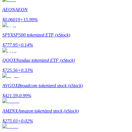
AEON
AEON
Gids
$
0.06019
+
15.99
%
Futures-startgids
SPYX
SP500 tokenized ETF (xStock)
$
777.95
+
0.14
%
QQQX
Nasdaq tokenized ETF (xStock)
$
725.56
+
0.33
%
Handelsstrategieën
AVGOX
Broadcom tokenized stock (xStock)
Leer hoe u winstgevend kunt blijven
$
421.59
-0.99
%
AMZNX
Amazon tokenized stock (xStock)
$
275.03
+
0.02
%