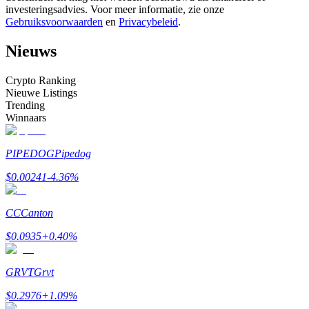
investeringsadvies. Voor meer informatie, zie onze
Word een Copy Trader
Gebruiksvoorwaarden
en
Privacybeleid
.
Geniet van winstdeling en copy trading commissies
Nieuws
Crypto Ranking
Nieuwe Listings
Trending
Winnaars
PIPEDOG
Pipedog
Informatie
$
0.00241
-4.36
%
Big data-analyse inclusief handelsinformatie, enz.
CC
Canton
$
0.0935
+
0.40
%
GRVT
Grvt
$
0.2976
+
1.09
%