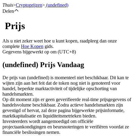
Thuis
>
Cryptoprijzen
>
(undefined)
Delen
Prijs
Termijncontracten
Als u niet zeker weet hoe u kunt kopen, raadpleeg dan onze
complete
Hoe Kopen
gids.
Gegevens bijgewerkt op om (UTC+8)
(undefined) Prijs Vandaag
De prijs van (undefined) is momenteel niet beschikbaar. Dit kan te
wijten zijn aan het feit dat de token nog niet is genoteerd voor
handel, beperkte marktactiviteit of tijdelijke opschorting van
USDT-futures
handelsmarkten.
Op dit moment zijn er geen geverifieerde real-time prijsgegevens of
Futures met USDT als onderpand
handelsvolume beschikbaar. Zodra actieve handelsmarkten zijn
gevestigd of hervat, zal deze pagina bijgewerkte prijsinformatie,
marktkapitalisatie en liquiditeitsmetrieken bieden.
Investeerders wordt aangemoedigd om officiële
projectaankondigingen en beursnoteringen te verifiëren voordat ze
financiële beslissingen nemen.