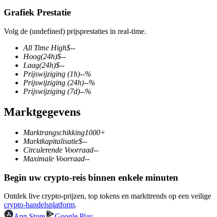
Grafiek Prestatie
Volg de (undefined) prijsprestaties in real-time.
COIN-M-futures
All Time High
$
--
Hoog
(24h)
$
--
Cryptocurrency-futures
Laag
(24h)
$
--
Prijswijziging
(1h)
--
%
Prijswijziging
(24h)
--
%
Prijswijziging
(7d)
--
%
TradFi
Marktgegevens
Derivaten voor aandelen, forex, edelmetalen en grondstoffen
Marktrangschikking
1000+
Marktkapitalisatie
$
--
Circulerende Voorraad
--
Maximale Voorraad
--
Begin uw crypto-reis binnen enkele minuten
Ontdek live crypto-prijzen, top tokens en markttrends op een veilige
crypto-handelsplatform
.
USDC-futures
App Store
Google Play