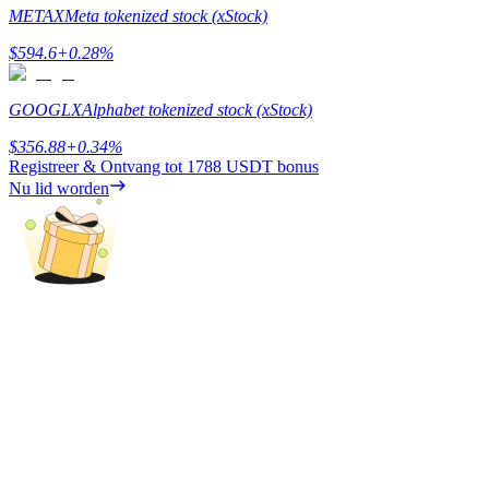
METAX
Meta tokenized stock (xStock)
Verdienen
$
594.6
+
0.28
%
GOOGLX
Alphabet tokenized stock (xStock)
$
356.88
+
0.34
%
Registreer & Ontvang tot
1788 USDT
bonus
Nu lid worden
Macht varkentje
Verdien dagelijks competitieve beloningen