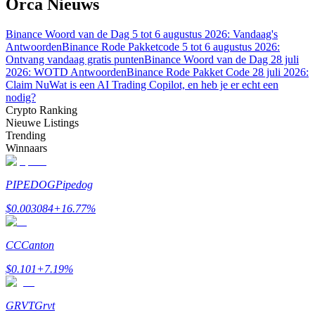
Orca Nieuws
Binance Woord van de Dag 5 tot 6 augustus 2026: Vandaag's
Antwoorden
Binance Rode Pakketcode 5 tot 6 augustus 2026:
Ontvang vandaag gratis punten
Binance Woord van de Dag 28 juli
2026: WOTD Antwoorden
Binance Rode Pakket Code 28 juli 2026:
Bitrue-partners
Claim Nu
Wat is een AI Trading Copilot, en heb je er echt een
nodig?
Crypto Ranking
Nieuwe Listings
Trending
Winnaars
PIPEDOG
Pipedog
$
0.003084
+
16.77
%
Bitrue Affiliates
CC
Canton
Tot 65% commissies!
$
0.101
+
7.19
%
GRVT
Grvt