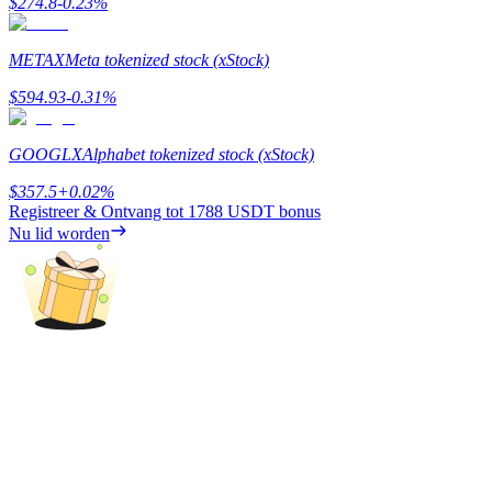
$
274.8
-0.23
%
Deposit & Trade BTC to Share 25000 USDT prize pool!
METAX
Meta tokenized stock (xStock)
$
594.93
-0.31
%
Deposit CASHCAT & Win
Share 500000 CASHCAT prize pool
GOOGLX
Alphabet tokenized stock (xStock)
$
357.5
+
0.02
%
Registreer & Ontvang tot
1788 USDT
bonus
Nu lid worden
Exclusive for BitMart Users
Register & Trade to Win 500,000 USDT
Precious Metals Trading Carnival
Trade Gold & Silver · 33,333 USDT Bonus