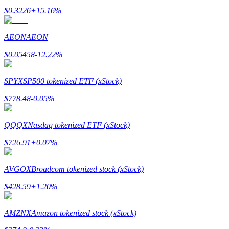
$
0.3226
+
15.16
%
AEON
AEON
$
0.05458
-12.22
%
Doorverwijzing
Nodig een vriend uit om contante beloningen te ontvangen
SPYX
SP500 tokenized ETF (xStock)
BTC Welcome Rewards
$
778.48
-0.05
%
QQQX
Nasdaq tokenized ETF (xStock)
$
726.91
+
0.07
%
AVGOX
Broadcom tokenized stock (xStock)
$
428.59
+
1.20
%
AMZNX
Amazon tokenized stock (xStock)
BTC Welcome Rewards