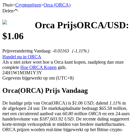
Thuis
>
Cryptoprijzen
>
Orca
(ORCA)
Delen
Orca
Prijs
ORCA
/USD:
Termijncontracten
$
1.06
Prijsverandering Vandaag
:
-0.01163
（
-1.11
%）
Handel nu in ORCA
Als u niet zeker weet hoe u Orca kunt kopen, raadpleeg dan onze
complete
Hoe ORCA Kopen
gids.
24H
1W
1M
3M
1Y
3Y
Gegevens bijgewerkt op om (UTC+8)
USDT-futures
Orca(ORCA) Prijs Vandaag
Futures met USDT als onderpand
De huidige prijs van Orca(ORCA) is
$1.06 USD
, dalend
1.11%
in
de afgelopen 24 uur. De marktkapitalisatie bedraagt
$65.58 million
,
met een circulerend aanbod van
60.80 million ORCA
en een 24-uurs
handelsvolume van
$187,603.92 USD
. De recente daling suggereert
korte-termijn verkoopdruk te midden van bredere marktfluctuaties.
ORCA prijzen worden real-time bijgewerkt op het Bitrue crypto-