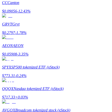
CC
Canton
Verdienen
$
0.09056
-12.43
%
GRVT
Grvt
$
0.2797
-1.78
%
AEON
AEON
$
0.05908
-3.35
%
Macht varkentje
SPYX
SP500 tokenized ETF (xStock)
Verdien dagelijks competitieve beloningen
$
773.31
-0.24
%
QQQX
Nasdaq tokenized ETF (xStock)
$
717.33
+
0.03
%
AVGOX
Broadcom tokenized stock (xStock)