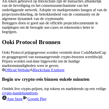
Als token gebouwd op Blockchain zijn de transacties afhankelijk
Futures met USDC als onderpand
van de beveiliging en het consensusmechanisme van het
onderliggende netwerk. Adoptie en marktprestaties hangen af van de
projectontwikkeling, de betrokkenheid van de community en de
algemene dynamiek van de cryptomarkt.
Beleggers doen er goed aan de officiële projectdocumentatie te
raadplegen om de beoogde use-cases en tokenomics beter te
begrijpen.
Ooki Protocol Bronnen
Ooki Protocol prijsgegevens worden verstrekt door CoinMarketCap
Kopiëren Handel
en geaggregeerd van toonaangevende crypto-beurzen wereldwijd.
Prijzen worden real-time bijgewerkt om de huidige
Sluit je aan bij top traders
marktomstandigheden weer te geven.
Official Website
Blockchain Explorer
Begin uw crypto-reis binnen enkele minuten
Ontdek live crypto-prijzen, top tokens en markttrends op een veilige
crypto-handelsplatform
.
App Store
Google Play