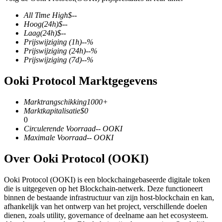
All Time High
$
--
Hoog
(24h)
$
--
Laag
(24h)
$
--
Prijswijziging
(1h)
--
%
COIN-M-futures
Prijswijziging
(24h)
--
%
Prijswijziging
(7d)
--
%
Cryptocurrency-futures
Ooki Protocol Marktgegevens
TradFi
Marktrangschikking
1000+
Marktkapitalisatie
$
0
Derivaten voor aandelen, forex, edelmetalen en grondstoffen
0
Circulerende Voorraad
--
OOKI
Maximale Voorraad
--
OOKI
Over Ooki Protocol (OOKI)
Ooki Protocol (OOKI) is een blockchaingebaseerde digitale token
die is uitgegeven op het Blockchain-netwerk. Deze functioneert
binnen de bestaande infrastructuur van zijn host-blockchain en kan,
afhankelijk van het ontwerp van het project, verschillende doelen
dienen, zoals utility, governance of deelname aan het ecosysteem.
USDC-futures