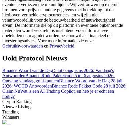
eventuele verliezen die u kunt lijden. Wij vertrouwen op externe
bronnen voor prijs- en andere gegevens met betrekking tot de
Gids
hierboven vermelde cryptocurrencies, en wij zijn niet
verantwoordelijk voor de betrouwbaarheid of nauwkeurigheid
Futures-startgids
ervan. De informatie die op dit platform en eventuele bijbehorende
materialen wordt verstrekt, is uitsluitend voor informatieve
doeleinden en mag niet worden beschouwd als financieel of
investeringsadvies. Voor meer informatie, zie onze
Gebruiksvoorwaarden
en
Privacybeleid
.
Ooki Protocol Nieuws
Binance Woord van de Dag 5 tot 6 augustus 2026: Vandaag's
Antwoorden
Binance Rode Pakketcode 5 tot 6 augustus 2026:
Ontvang vandaag gratis punten
Binance Woord van de Dag 28 juli
Handelsstrategieën
2026: WOTD Antwoorden
Binance Rode Pakket Code 28 juli 2026:
Leer hoe u winstgevend kunt blijven
Claim Nu
Wat is een AI Trading Copilot, en heb je er echt een
nodig?
Crypto Ranking
Nieuwe Listings
Trending
Winnaars