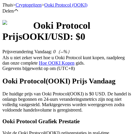
Thuis
>
Cryptoprijzen
>
Ooki Protocol
(OOKI)
Delen
Ooki Protocol
Termijncontracten
Prijs
OOKI
/USD: $
0
Prijsverandering Vandaag
:
0
（
--
%）
Als u niet zeker weet hoe u Ooki Protocol kunt kopen, raadpleeg
dan onze complete
Hoe OOKI Kopen
gids.
Gegevens bijgewerkt op om (UTC+8)
Ooki Protocol(OOKI) Prijs Vandaag
USDT-futures
De huidige prijs van Ooki Protocol(OOKI) is $0 USD. De handel is
onlangs begonnen en 24-uurs veranderingsmetrics zijn nog niet
Futures met USDT als onderpand
volledig vastgesteld. Marktgegevens worden weergegeven zodra
voldoende handelsvolume is geregistreerd.
Ooki Protocol Grafiek Prestatie
Volg de Ooki Protocol(OOKI) prijsprestaties in real-time.