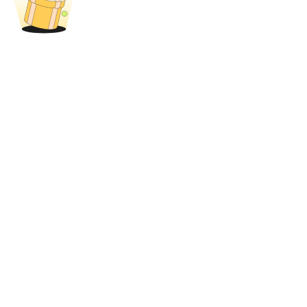
BTR-vergrendelingen
Exclusieve beleggingen voor BTR-houders
Leningen
Door crypto ondersteunde leenservice