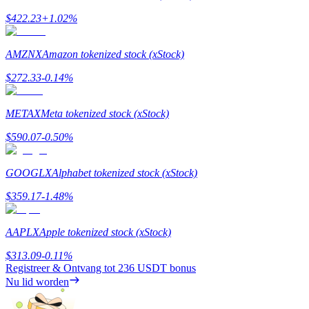
$
422.23
+
1.02
%
Uitzetten
Hoog rendement en directe toegang
AMZNX
Amazon tokenized stock (xStock)
$
272.33
-0.14
%
METAX
Meta tokenized stock (xStock)
$
590.07
-0.50
%
GOOGLX
Alphabet tokenized stock (xStock)
Launchpool
$
359.17
-1.48
%
Flexibel staken om populaire tokens te verdienen.
AAPLX
Apple tokenized stock (xStock)
$
313.09
-0.11
%
Registreer & Ontvang tot
236 USDT
bonus
Nu lid worden