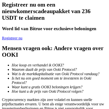
Registreer nu om een
Word een Copy Trader
nieuwkomerscadeaupakket van 236
Geniet van winstdeling en copy trading commissies
USDT te claimen
Word lid van Bitrue voor exclusieve beloningen
Registreer nu
Mensen vragen ook: Andere vragen over
OOKI
Informatie
Hoe koop en verhandel ik OOKI?
Waarom daalt de prijs van Ooki Protocol?
Big data-analyse inclusief handelsinformatie, enz.
Wat is de marktkapitalisatie van Ooki Protocol vandaag?
Is het nu een goed moment om te investeren in Ooki
Protocol?
Waar kunt u gratis OOKI beloningen krijgen?
Hoe kunt u de prijs van Ooki Protocol volgen?
Cryptocurrency markten zijn zeer volatiel en kunnen snelle
prijsfluctuaties ervaren. U bent als enige verantwoordelijk voor uw
investeringsbeslissingen en Bitrue is niet aansprakelijk voor