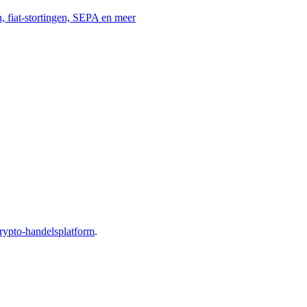
, fiat-stortingen, SEPA en meer
rypto-handelsplatform
.