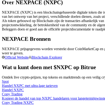
Over NEXPACE (NXPC)
Futures met USDC als onderpand
NEXPACE (NXPC) is een blockchaingebaseerde digitale token die is ui
van het ontwerp van het project, verschillende doelen dienen, zoals u
Als token gebouwd op Blockchain zijn de transacties afhankelijk van
projectontwikkeling, de betrokkenheid van de community en de alge
Beleggers doen er goed aan de officiële projectdocumentatie te raadp
NEXPACE Bronnen
NEXPACE prijsgegevens worden verstrekt door CoinMarketCap en ge
Kopiëren Handel
weer te geven.
Official Website
Blockchain Explorer
Sluit je aan bij top traders
Wat u kunt doen met $NXPC op Bitrue
Ontdek live crypto-prijzen, top tokens en markttrends op een veilig c
Spot
Handel NXPC met ultra-lage tarieven
Handel NXPC
Copy Trading
Kopieer de handel van top NXPC handelaren voor langetermijnwinst
Copy Trading NXPC