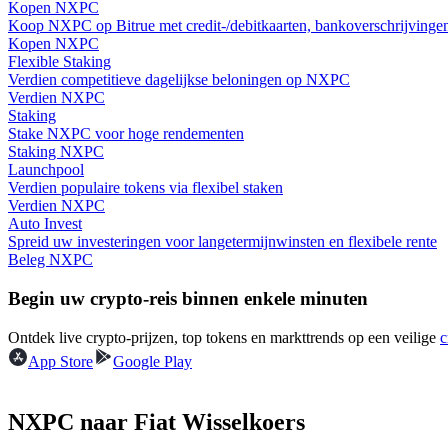
Kopen NXPC
Word een Copy Trader
Koop NXPC op Bitrue met credit-/debitkaarten, bankoverschrijvingen
Kopen NXPC
Geniet van winstdeling en copy trading commissies
Flexible Staking
Verdien competitieve dagelijkse beloningen op NXPC
Verdien NXPC
Staking
Stake NXPC voor hoge rendementen
Staking NXPC
Launchpool
Verdien populaire tokens via flexibel staken
Verdien NXPC
Auto Invest
Spreid uw investeringen voor langetermijnwinsten en flexibele rente
Informatie
Beleg NXPC
Big data-analyse inclusief handelsinformatie, enz.
Begin uw crypto-reis binnen enkele minuten
Ontdek live crypto-prijzen, top tokens en markttrends op een veilige
c
App Store
Google Play
NXPC naar Fiat Wisselkoers