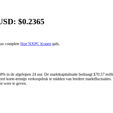
USD: $
0.2365
nze complete
Hoe NXPC Kopen
gids.
08%
in de afgelopen 24 uur. De marktkapitalisatie bedraagt
$70.57 mill
reert korte-termijn verkoopdruk te midden van bredere marktfluctuaties
nt weer te geven.