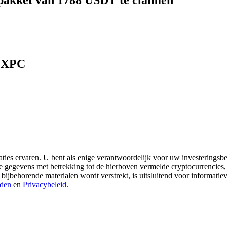
pakket van 1788 USDT te claimen
 NXPC
aties ervaren. U bent als enige verantwoordelijk voor uw investeringsbes
re gegevens met betrekking tot de hierboven vermelde cryptocurrencies,
 bijbehorende materialen wordt verstrekt, is uitsluitend voor informati
den
en
Privacybeleid
.