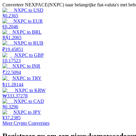
Converteer NEXPACE(NXPC) naar belangrijke fiat-valuta's met behul
NXPC
to
USD
Gids
$
0.2365
NXPC
to
EUR
Futures-startgids
€
0.2046
NXPC
to
BRL
R$
1.2065
NXPC
to
RUB
₽
19.45851
NXPC
to
GBP
£
0.17523
NXPC
to
INR
₹
22.5094
NXPC
to
TRY
₺
11.28144
Handelsstrategieën
NXPC
to
KRW
Leer hoe u winstgevend kunt blijven
₩
333.37278
NXPC
to
CAD
$
0.3296
NXPC
to
JPY
¥
37.2385
Meer Crypto Conversies