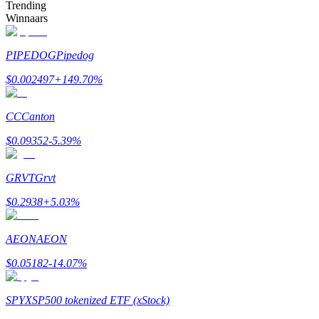
Trending
Winnaars
BTR-vergrendelingen
PIPEDOG
Pipedog
Exclusieve beleggingen voor BTR-houders
$
0.002497
+
149.70
%
CC
Canton
$
0.09352
-5.39
%
GRVT
Grvt
$
0.2938
+
5.03
%
Leningen
Door crypto ondersteunde leenservice
AEON
AEON
$
0.05182
-14.07
%
SPYX
SP500 tokenized ETF (xStock)