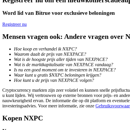
Registreer nu om een nieuwkomerscadeau
Verdienen
Word lid van Bitrue voor exclusieve beloningen
Registreer nu
Mensen vragen ook: Andere vragen over
Hoe koop en verhandel ik NXPC?
Waarom daalt de prijs van NEXPACE?
Wat is de hoogste prijs aller tijden van NEXPACE?
Wat is de marktkapitalisatie van NEXPACE vandaag?
Is nu een goed moment om te investeren in NEXPACE?
Macht varkentje
Waar kunt u gratis $NXPC beloningen krijgen?
Hoe kunt u de prijs van NEXPACE volgen?
Verdien dagelijks competitieve beloningen
Cryptocurrency markten zijn zeer volatiel en kunnen snelle prijsfluctu
u kunt lijden. Wij vertrouwen op externe bronnen voor prijs- en ande
nauwkeurigheid ervan. De informatie die op dit platform en eventuele
investeringsadvies. Voor meer informatie, zie onze
Gebruiksvoorwaar
Kopen
NXPC