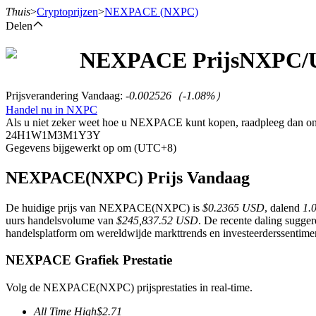
Thuis
>
Cryptoprijzen
>
NEXPACE
(NXPC)
Delen
NEXPACE
Prijs
NXPC
/
Termijncontracten
Prijsverandering Vandaag
:
-0.002526
（
-1.08
%）
Handel nu in NXPC
Als u niet zeker weet hoe u NEXPACE kunt kopen, raadpleeg dan o
24H
1W
1M
3M
1Y
3Y
Gegevens bijgewerkt op om (UTC+8)
NEXPACE(NXPC) Prijs Vandaag
De huidige prijs van NEXPACE(NXPC) is
$0.2365 USD
, dalend
1.
USDT-futures
uurs handelsvolume van
$245,837.52 USD
. De recente daling sugge
handelsplatform om wereldwijde markttrends en investeerderssentime
Futures met USDT als onderpand
NEXPACE Grafiek Prestatie
Volg de NEXPACE(NXPC) prijsprestaties in real-time.
All Time High
$
2.71