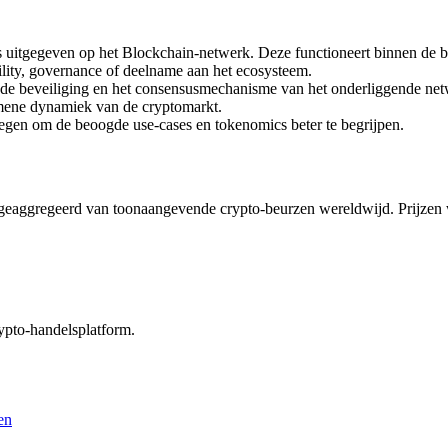
tgegeven op het Blockchain-netwerk. Deze functioneert binnen de best
tility, governance of deelname aan het ecosysteem.
 de beveiliging en het consensusmechanisme van het onderliggende net
mene dynamiek van de cryptomarkt.
legen om de beoogde use-cases en tokenomics beter te begrijpen.
aggregeerd van toonaangevende crypto-beurzen wereldwijd. Prijzen w
rypto-handelsplatform.
en