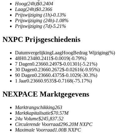
Hoog
(24h)
$
0.2404
Laag
(24h)
$
0.2366
Prijswijziging
(1h)
-0.13
%
Prijswijziging
(24h)
-1.08
%
Prijswijziging
(7d)
-5.21
%
COIN-M-futures
NXPC Prijsgeschiedenis
Cryptocurrency-futures
Datumvergelijking
Laag
Hoog
Bedrag Wijziging
(%)
48H
0.2348
0.2411
$
-0.0019
(
-0.79
%)
TradFi
7 Dagen
0.2366
0.2497
$
-0.01301
(
-5.21
%)
30 Dagen
0.2366
0.2672
$
-0.02616
(
-9.95
%)
Derivaten voor aandelen, forex, edelmetalen en grondstoffen
90 Dagen
0.2366
0.4375
$
-0.1029
(
-30.3
%)
1 Jaar
0.2366
0.9535
$
-0.7168
(
-75.17
%)
NEXPACE Marktgegevens
Marktrangschikking
263
Marktkapitalisatie
$
70.57M
24u Volume
$
245,837.52
Circulerende Voorraad
296.20M
NXPC
Maximale Voorraad
1.00B
NXPC
USDC-futures